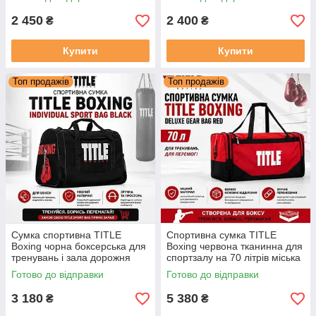
2 450
2 400
₴
₴
Купити
Купити
Топ продажів
Топ продажів
Сумка спортивна TITLE
Спортивна сумка TITLE
Boxing чорна боксерська для
Boxing червона тканинна для
тренувань і зала дорожня
спортзалу на 70 літрів міська
містка
дорожня
Готово до відправки
Готово до відправки
3 180
5 380
₴
₴