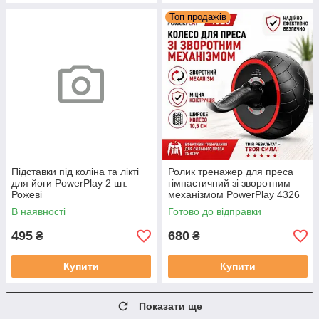
Топ продажів
Підставки під коліна та лікті
Ролик тренажер для преса
для йоги PowerPlay 2 шт.
гімнастичний зі зворотним
Рожеві
механізмом PowerPlay 4326
AB Wheel Pro
В наявності
Готово до відправки
495
680
₴
₴
Купити
Купити
Показати ще