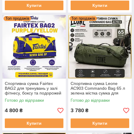
Купити
Купити
Топ продажів
Топ продажів
Спортивна сумка Fairtex
Cпортивна сумка Leone
BAG2 для тренувань у залі
AC903 Commando Bag 65 л
фітнесу, боксу та подорожей
зелена містка сумка для
Сумка для спорту
тренувань і зали
Готово до відправки
Готово до відправки
4 800
3 780
₴
₴
Купити
Купити