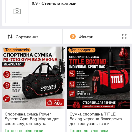
0.9 - Степ-платформи
Сортування
0
Фільтри
Топ продажів
Топ продажів
Спортивна сумка Power
Сумка спортивна TITLE
System Gym Bag Magna для
Boxing червона боксерська
спортзалу, фітнесу та
для тренувань і зали
тренувань, зручна та містка
дорожня містка
Готово до відправки
Готово до відправки