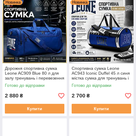
Новинка
Новинка
Дорожня спортивна сумка
Спортивна сумка Leone
Leone AC909 Blue 80 л для
AC943 Iconic Duffel 45 л синя
залу тренувань і перевезення
містка сумка для тренувань і
форми
залу
Готово до відправки
Готово до відправки
2 880
2 700
₴
₴
Купити
Купити