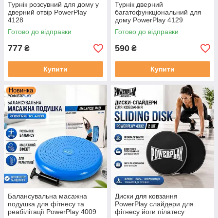
Турнік розсувний для дому у
Турнік дверний
дверний отвір PowerPlay
багатофункціональний для
4128
дому PowerPlay 4129
міжкімнатний турнік
Готово до відправки
Готово до відправки
777
590
₴
₴
Купити
Купити
Новинка
Балансувальна масажна
Диски для ковзання
подушка для фітнесу та
PowerPlay слайдери для
реабілітації PowerPlay 4009
фітнесу йоги пілатесу