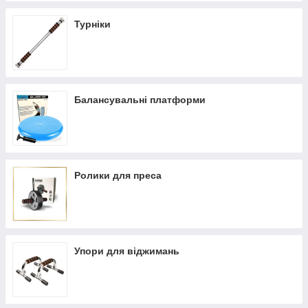
Турніки
Балансувальні платформи
Ролики для преса
Упори для віджимань