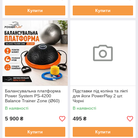
Купити
Купити
Балансувальна платформа
Підставки під коліна та лікті
Power System PS-4200
для йоги PowerPlay 2 шт.
Balance Trainer Zone (Ø60)
Чорні
Orange
В наявності
В наявності
5 900
495
₴
₴
Купити
Купити