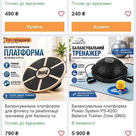
Balance Pad Синя
функціональних тренувань
Готово до відправки
Готово до відправки
490
240
₴
₴
Купити
Купити
Топ продажів
Балансувальна платформа
Балансувальна платформа
для фітнесу та реабілітації
Power System PS-4200
тренажер для балансу та
Balance Trainer Zone (Ø60)
координації PowerPlay
Black
Готово до відправки
В наявності
PP_4417 кругла, дерев'яна
790
5 900
₴
₴