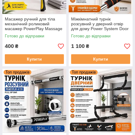
Масажер ручний для тіла
Міжкімнатний турнік
механічний роликовий
розсувний у дверний отвір
масажер PowerPlay Massage
для дому Power System Door
Bar 4024 Жовтий
Gym Bar PS-4076
Готово до відправки
Готово до відправки
400
1 100
₴
₴
Купити
Купити
Топ продажів
Топ продажів