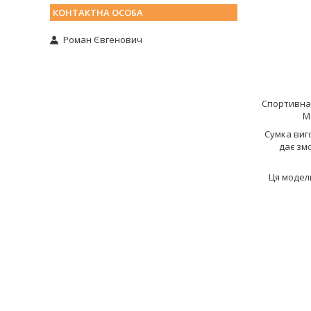
Роман Євгенович
Спортивна 
М
Сумка виго
дає зм
Ця модель