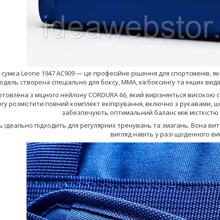
сумка Leone 1947 AC909 — це професійне рішення для спортсменів, я
одель створена спеціально для боксу, ММА, кікбоксингу та інших видів 
товлена з міцного нейлону CORDURA 66, який вирізняється високою сті
огу розмістити повний комплект екіпірування, включно з рукавами, шол
забезпечують оптимальний баланс між місткістю 
 ідеально підходить для регулярних тренувань та змагань. Вона витр
вигляд навіть у разі щоденного в