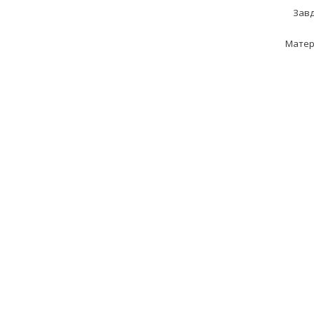
Завд
Матер