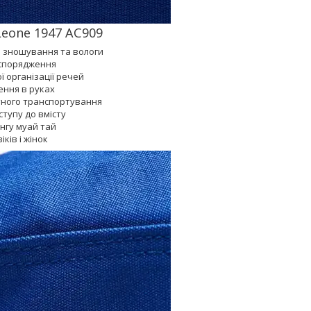
eone 1947 AC909
о зношування та вологи
о спорядження
ї організації речей
ення в руках
тного транспортування
ступу до вмісту
нгу муай тай
ків і жінок