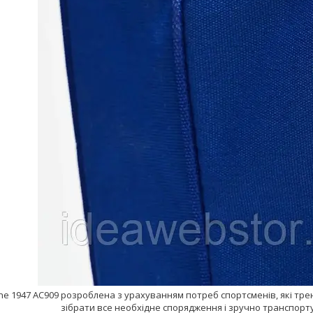
ne 1947 AC909 розроблена з урахуванням потреб спортсменів, які тре
зібрати все необхідне спорядження і зручно транспорту