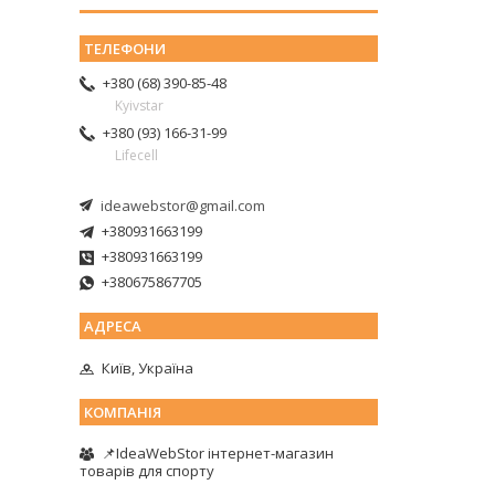
+380 (68) 390-85-48
Kyivstar
+380 (93) 166-31-99
Lifecell
ideawebstor@gmail.com
+380931663199
+380931663199
+380675867705
Київ, Україна
📌IdeaWebStor інтернет-магазин
товарів для спорту