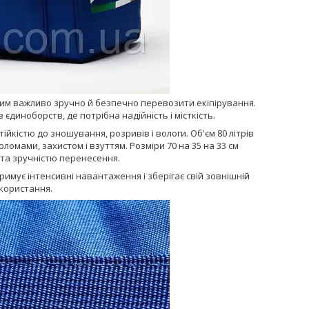
ким важливо зручно й безпечно перевозити екіпірування.
єдиноборств, де потрібна надійність і місткість.
йкістю до зношування, розривів і вологи. Об'єм 80 літрів
омами, захистом і взуттям. Розміри 70 на 35 на 33 см
та зручністю перенесення.
имує інтенсивні навантаження і зберігає свій зовнішній
икористання.