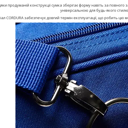
яки продуманій конструкції сумка зберігає форму навіть за повного 
універсальною для будь-якого стилю
іал CORDURA забезпечує довгий термін експлуатації, що робить цю м