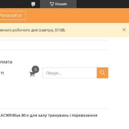
Кошик
Реквізити
чого робочого дня (завтра, 07.08).
оплата
ті
C909 Blue 80 л для залу тренувань і перевезення