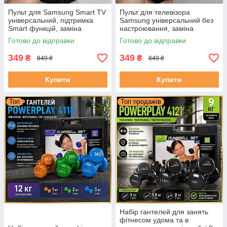
Шоломи
Пульт для Samsung Smart TV
Пульт для телевізора
Захист
універсальний, підтримка
Samsung універсальний без
Smart функцій, заміна
настроювання, заміна
Скакалки
оригінального з батарейками
оригінального, Smart TV з
Готово до відправки
Готово до відправки
в комплекті
батарейками в комплекті
Товари для фітнесу
349
349
₴
₴
849 ₴
849 ₴
Утюжки
Купити
Купити
Топ
Топ продажів
Набір гантелей для занять
фітнесом удома та в