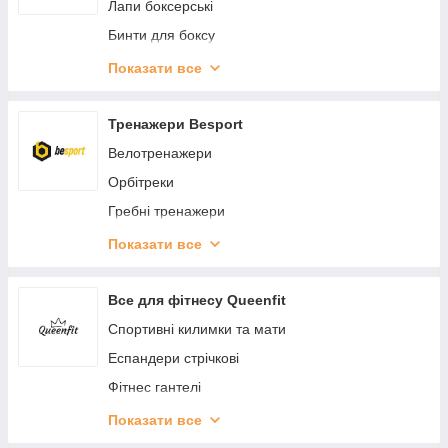
Захист гомілки і стопи
Лапи боксерські
Лапи та маківари
Бинти для боксу
Боксерські мішки та груші
Рукавички ММА (mma)
Показати все
Пояс тренера
Капи
Файтболи
Сувеніри
Тренажери Besport
Рукавиці для єдиноборств
Ракетки для боксу
Велотренажери
Снарядні рукавиці
Пади
Орбітреки
Маківари
Гребні тренажери
Скакалки для боксу
Аксесуари для спорту і фітнесу
Показати все
Захист паху
Степери
Захист ніг
Силове обладнання
Все для фітнесу Queenfit
Захист корпусу і грудей
Спортивні килимки та мати
Наколінники
Еспандери стрічкові
Налокітники
Фітнес гантелі
Сумки
Степ та балансувальні платформи
Показати все
Рюкзаки
Масажні м'ячі та ролики