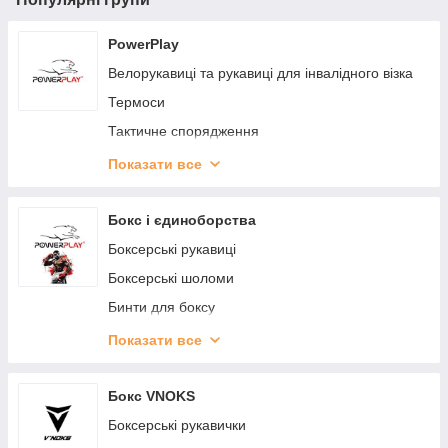
PowerPlay
Велорукавиці та рукавиці для інвалідного візка
Термоси
Тактичне спорядження
Активний відпочинок, туризм та хобі
Показати все
Спортивні супорти
Лямки, гачки, накладки, бинті
Бокс і єдиноборства
Спортивні пляшки, шейкери та аксесуари
Боксерські рукавиці
Пояси та рукавички для фітнесу
Боксерські шоломи
Конструктори-діорами для полиць (Book Nook)
Бинти для боксу
Спортивна магнезія
Капи
Показати все
Фітнес аксесуари
Боксерки
Форма для боксу та єдиноборств
Бокс VNOKS
Захист паху
Боксерські рукавички