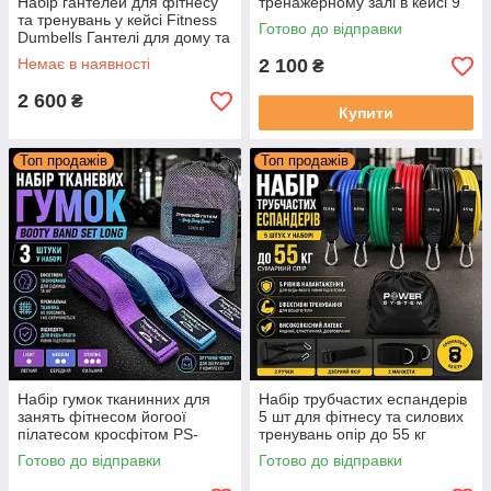
Набір гантелей для фітнесу
тренажерному залі в кейсі 9
та тренувань у кейсі Fitness
кг чорного кольору Fitness
Готово до відправки
Dumbells Гантелі для дому та
Dumbells
зали
Немає в наявності
2 100
₴
2 600
₴
Купити
Топ продажів
Топ продажів
Набір гумок тканинних для
Набір трубчастих еспандерів
занять фітнесом йогоої
5 шт для фітнесу та силових
пілатесом кросфітом PS-
тренувань опір до 55 кг
4129 Booty Band Set Long
Power System
Готово до відправки
Готово до відправки