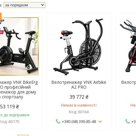
ж
ажер VNK BikeErg
Велотренажер VNK Airbike
Велот
O професійний
A2 PRO
ренажор для дому
39 772 ₴
а спортзалу
Немає в наявності
Не
53 119 ₴
60164
о до відправки
60170
+380 (68) 390-85-48
+3