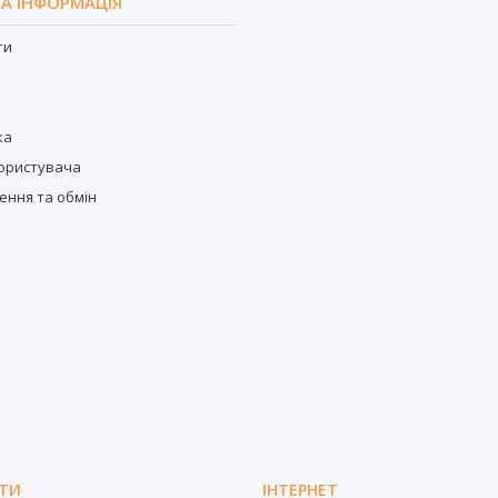
А ІНФОРМАЦІЯ
ти
с
ка
користувача
ення та обмін