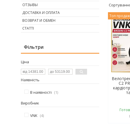
ОТЗЫВЫ
ДОСТАВКА И ОПЛАТА
Топ прода
ВОЗВРАТ И ОБМЕН
СТАТТІ
Фільтри
Ціна
Велотрен
Наявність
C2 PR
кардіот
В наявності
1
т
Виробник
Готов
VNK
4