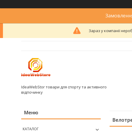
Замовлення
Зараз у компанії неро
IdeaWebStor товари для спорту та активного
відпочинку
Велотр
КАТАЛОГ