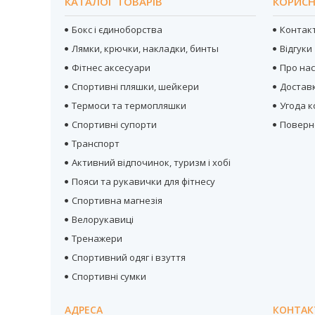
КАТАЛОГ ТОВАРІВ
КОРИСН
Бокс і єдиноборства
Контак
Лямки, крючки, накладки, бинты
Відгуки
Фітнес аксесуари
Про на
Спортивні пляшки, шейкери
Достав
Термоси та термопляшки
Угода 
Спортивні супорти
Поверн
Транспорт
Активний відпочинок, туризм і хобі
Пояси та рукавички для фітнесу
Спортивна магнезія
Велорукавиці
Тренажери
Спортивний одяг і взуття
Спортивні сумки