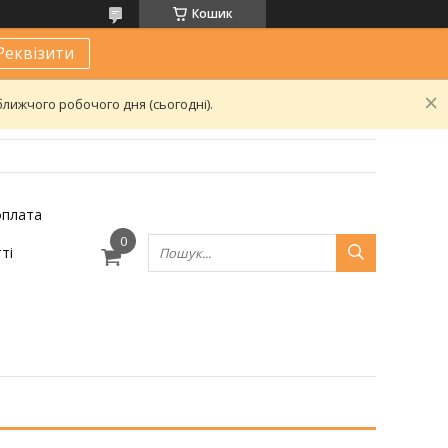
Кошик
Реквізити
лижчого робочого дня (сьогодні).
оплата
ті