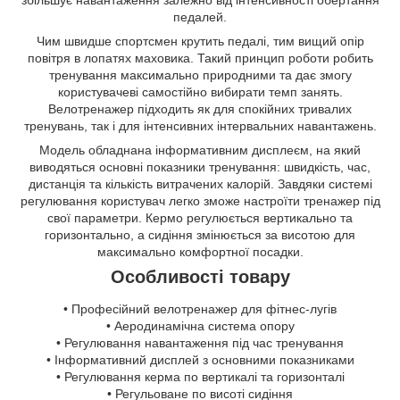
збільшує навантаження залежно від інтенсивності обертання
педалей.
Чим швидше спортсмен крутить педалі, тим вищий опір
повітря в лопатях маховика. Такий принцип роботи робить
тренування максимально природними та дає змогу
користувачеві самостійно вибирати темп занять.
Велотренажер підходить як для спокійних тривалих
тренувань, так і для інтенсивних інтервальних навантажень.
Модель обладнана інформативним дисплеєм, на який
виводяться основні показники тренування: швидкість, час,
дистанція та кількість витрачених калорій. Завдяки системі
регулювання користувач легко зможе настроїти тренажер під
свої параметри. Кермо регулюється вертикально та
горизонтально, а сидіння змінюється за висотою для
максимально комфортної посадки.
Особливості товару
• Професійний велотренажер для фітнес-лугів
• Аеродинамічна система опору
• Регулювання навантаження під час тренування
• Інформативний дисплей з основними показниками
• Регулювання керма по вертикалі та горизонталі
• Регульоване по висоті сидіння