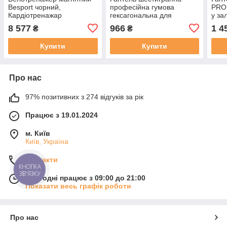
Besport чорний,
професійна гумова
PRO 
Кардіотренажар
гексагональна для
у за
велотренажер для дому
фітнесу та силових
гант
8 577
966
1 4
₴
₴
до 110 кг для схуднення
тренувань VNK PRO 5 кг
боди
(1 шт.)
Купити
Купити
Про нас
97% позитивних з 274 відгуків за рік
Працює з 19.01.2024
м. Київ
Київ, Україна
Контакти
КНОПКА
ЗВ'ЯЗКУ
Сьогодні працює з 09:00 до 21:00
Показати весь графік роботи
Про нас