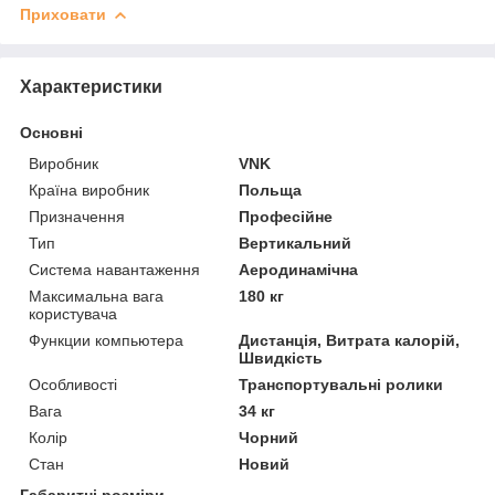
Приховати
Характеристики
Основні
Виробник
VNK
Країна виробник
Польща
Призначення
Професійне
Тип
Вертикальний
Система навантаження
Аеродинамічна
Максимальна вага
180 кг
користувача
Функции компьютера
Дистанція, Витрата калорій,
Швидкість
Особливості
Транспортувальні ролики
Вага
34 кг
Колір
Чорний
Стан
Новий
Габаритні розміри