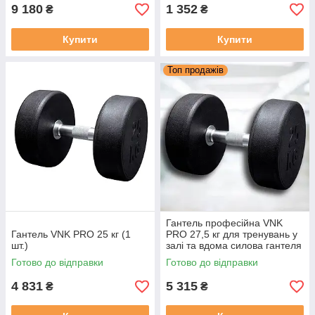
9 180
1 352
₴
₴
Купити
Купити
Топ продажів
Гантель професійна VNK
Гантель VNK PRO 25 кг (1
PRO 27,5 кг для тренувань у
шт.)
залі та вдома силова гантеля
для фітнесу та бодибілдингу
Готово до відправки
Готово до відправки
4 831
5 315
₴
₴