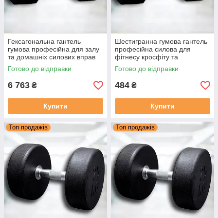
Гексагональна гантель
Шестигранна гумова гантель
гумова професійна для залу
професійна силова для
та домашніх силових вправ
фітнесу кросфіту та
VNK PRO 35 кг (1 шт.)
бодибілдингу VNK PRO 2,5 кг
Готово до відправки
Готово до відправки
(1 шт.)
6 763
484
₴
₴
Купити
Купити
Топ продажів
Топ продажів