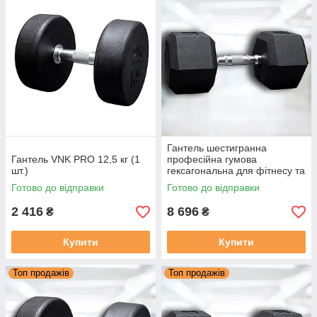
Гантель шестигранна
Гантель VNK PRO 12,5 кг (1
професійна гумова
шт.)
гексагональна для фітнесу та
силових тренувань VNK PRO
Готово до відправки
Готово до відправки
45 кг (1 шт.)
2 416
8 696
₴
₴
Купити
Купити
Топ продажів
Топ продажів