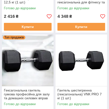
12,5 кг (1 шт.)
гексагональна для фітнесу та
силових тренувань VNK PRO
Готово до відправки
Готово до відправки
22,5 кг (1 шт.)
2 416
4 348
₴
₴
Купити
Купити
Топ продажів
Гексагональна гантель
Гантель шестигренна
гумова професійна для залу
(гексагональна) VNK PRO 7
та домашніх силових вправ
кг (1 шт.)
VNK PRO 47,5 кг (1 шт.)
Готово до відправки
Готово до відправки