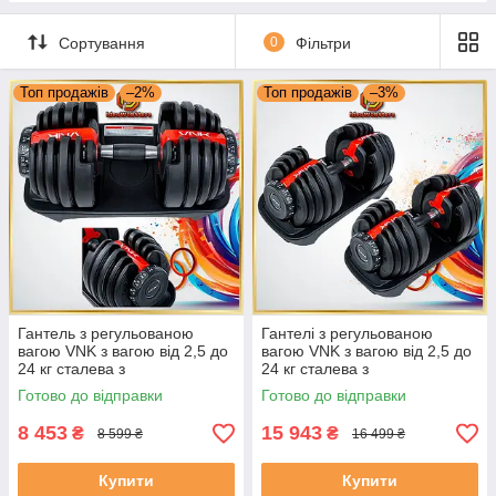
Сортування
0
Фільтри
Топ продажів
–2%
Топ продажів
–3%
Гантель з регульованою
Гантелі з регульованою
вагою VNK з вагою від 2,5 до
вагою VNK з вагою від 2,5 до
24 кг сталева з
24 кг сталева з
прогумованою ручкою і
прогумованою ручкою і
Готово до відправки
Готово до відправки
підставкою 1 шт
підставкою 2 шт
8 453
15 943
₴
₴
8 599 ₴
16 499 ₴
Купити
Купити