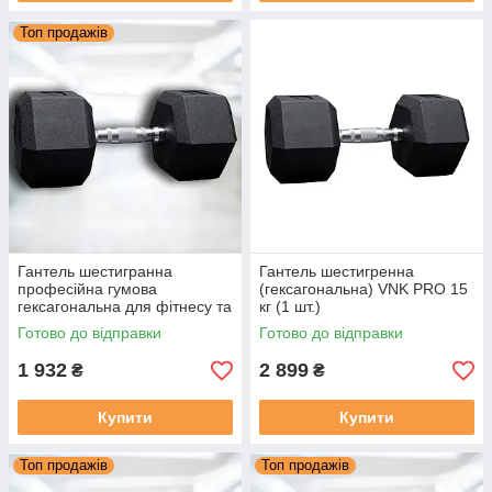
Топ продажів
Гантель шестигранна
Гантель шестигренна
професійна гумова
(гексагональна) VNK PRO 15
гексагональна для фітнесу та
кг (1 шт.)
силових тренувань VNK PRO
Готово до відправки
Готово до відправки
10 кг (1 шт.)
1 932
2 899
₴
₴
Купити
Купити
Топ продажів
Топ продажів