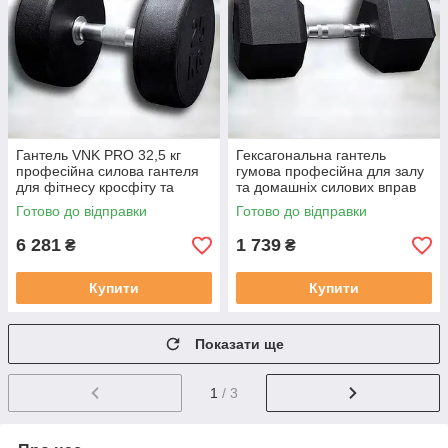
Гантель VNK PRO 32,5 кг
Гексагональна гантель
професійна силова гантеля
гумова професійна для залу
для фітнесу кросфіту та
та домашніх силових вправ
силових вправ
VNK PRO 9 кг (1 шт.)
Готово до відправки
Готово до відправки
6 281
1 739
₴
₴
Купити
Купити
Показати ще
1
/ 3