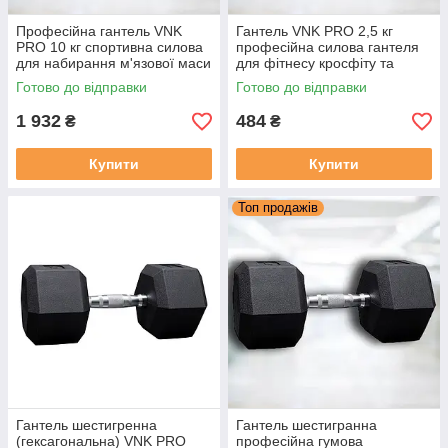
Професійна гантель VNK
Гантель VNK PRO 2,5 кг
PRO 10 кг спортивна силова
професійна силова гантеля
для набирання м'язової маси
для фітнесу кросфіту та
та функціональних тренувань
силових вправ
Готово до відправки
Готово до відправки
1 932
484
₴
₴
Купити
Купити
Топ продажів
Гантель шестигренна
Гантель шестигранна
(гексагональна) VNK PRO
професійна гумова