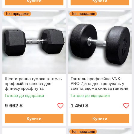
Купити
Купити
Топ продажів
Топ продажів
Шестигранна гумова гантель
Гантель професійна VNK
професійна силова для
PRO 7,5 кг для тренувань у
фітнесу кросфіту та
залі та вдома силова гантеля
бодибілдингу VNK PRO 50 кг
для фітнесу та бодибілдингу
Готово до відправки
Готово до відправки
(1 шт.)
9 662
1 450
₴
₴
Купити
Купити
Топ продажів