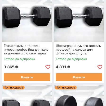
Гексагональна гантель
Шестигранна гумова гантель
гумова професійна для залу
професійна силова для
та домашніх силових вправ
фітнесу кросфіту та
VNK PRO 20 кг (1 шт.)
бодибілдингу VNK PRO 25 кг
Готово до відправки
Готово до відправки
(1 шт.)
3 865
4 831
₴
₴
Купити
Купити
Топ продажів
Топ продажів