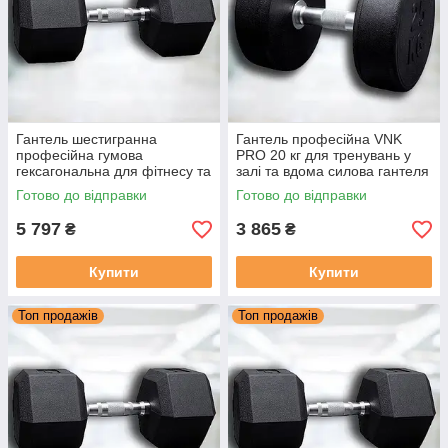
Гантель шестигранна
Гантель професійна VNK
професійна гумова
PRO 20 кг для тренувань у
гексагональна для фітнесу та
залі та вдома силова гантеля
силових тренувань VNK PRO
для фітнесу та бодибілдингу
Готово до відправки
Готово до відправки
30 кг (1 шт.)
5 797
3 865
₴
₴
Купити
Купити
Топ продажів
Топ продажів