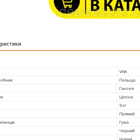
еристики
VNK
робник
Польща
Гантелі
ія
Цілісна
9 кг
Прямий
млинців
Гума
Чорний
Новий