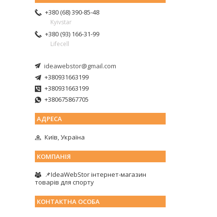
+380 (68) 390-85-48
Kyivstar
+380 (93) 166-31-99
Lifecell
ideawebstor@gmail.com
+380931663199
+380931663199
+380675867705
Київ, Україна
📌IdeaWebStor інтернет-магазин
товарів для спорту