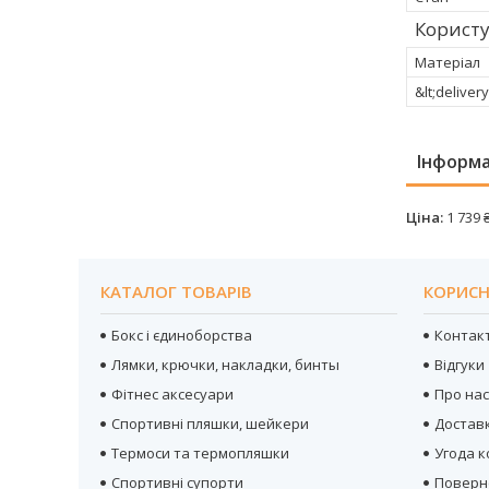
Користу
Матеріал
&lt;delivery
Інформа
Ціна:
1 739 
КАТАЛОГ ТОВАРІВ
КОРИСН
Бокс і єдиноборства
Контак
Лямки, крючки, накладки, бинты
Відгуки
Фітнес аксесуари
Про на
Спортивні пляшки, шейкери
Достав
Термоси та термопляшки
Угода 
Спортивні супорти
Поверн