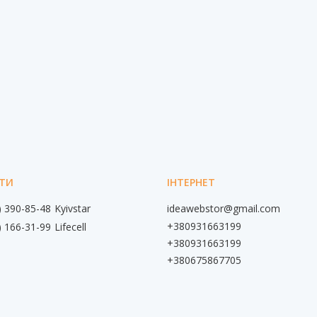
) 390-85-48
Kyivstar
ideawebstor@gmail.com
+380931663199
) 166-31-99
Lifecell
+380931663199
+380675867705