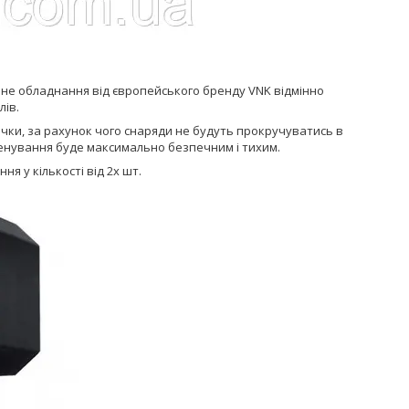
йне обладнання від європейського бренду VNK відмінно
лів.
січки, за рахунок чого снаряди не будуть прокручуватись в
 тренування буде максимально безпечним і тихим.
я у кількості від 2х шт.