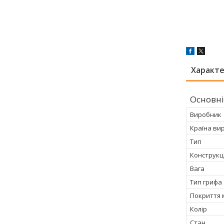
Характ
Основні
Виробник
Країна ви
Тип
Конструкц
Вага
Тип грифа
Покриття 
Колір
Стан