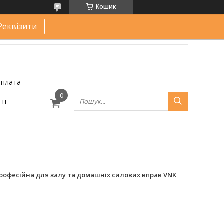
Кошик
Реквізити
оплата
ті
рофесійна для залу та домашніх силових вправ VNK