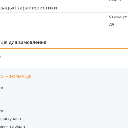
вацькі характеристики
Сталь/гум
Да
ція для замовлення
₴
А ІНФОРМАЦІЯ
ти
с
ка
користувача
ення та обмін