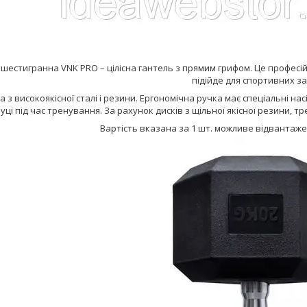
 шестигранна VNK PRO – цілісна гантель з прямим грифом. Це професі
підійде для спортивних за
 з високоякісної сталі і резини. Ергономічна ручка має спеціальні на
уці під час тренування. За рахунок дисків з щільної якісної резини,
Вартість вказана за 1 шт. можливе відвантаженн