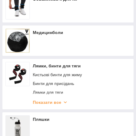
Медицинболи
Лямки, бинти для тяги
Кистьові бинти для жиму
Бинти для присідань
Лямки для тяги
Гнучка тяга
Показати все
Гаки для тяги
Лямки для преса
Пляшки
Манжети для тяги