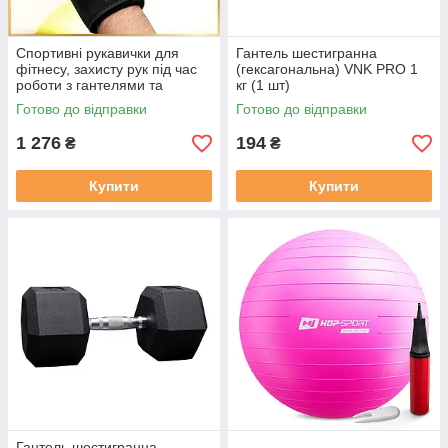
Спортивні рукавички для
Гантель шестигранна
фітнесу, захисту рук під час
(гексагональна) VNK PRO 1
роботи з гантелями та
кг (1 шт)
тренажерами RDX L4 Micro
Готово до відправки
Готово до відправки
Gray/Black Розмір XL
1 276
194
₴
₴
Купити
Купити
Гантель шестигранна