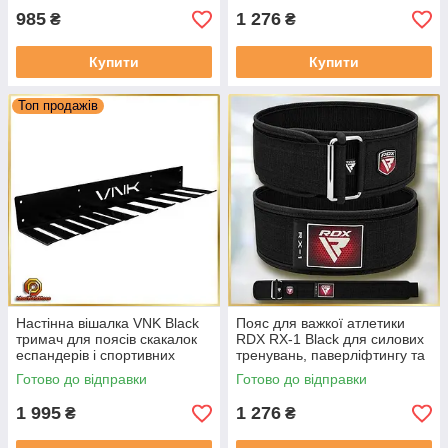
985
1 276
₴
₴
Купити
Купити
Топ продажів
Настінна вішалка VNK Black
Пояс для важкої атлетики
тримач для поясів скакалок
RDX RX-1 Black для силових
еспандерів і спортивних
тренувань, паверліфтингу та
аксесуарів
фітнесу Розмір L
Готово до відправки
Готово до відправки
1 995
1 276
₴
₴