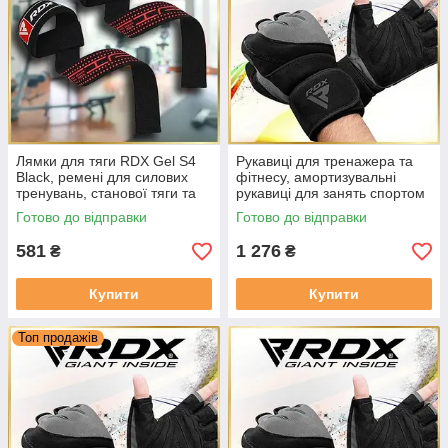
Лямки для тяги RDX Gel S4
Рукавиці для тренажера та
Black, ремені для силових
фітнесу, амортизувальні
тренувань, станової тяги та
рукавиці для занять спортом
роботи зі штангою
RDX L4 Micro Gray/Black
Готово до відправки
Готово до відправки
Розмір S
581
1 276
₴
₴
Купити
Купити
Топ продажів