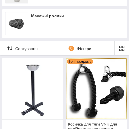
Масажні ролики
Сортування
0
Фільтри
Топ продажів
Косичка для тяги VNK для
надійного захоплення в