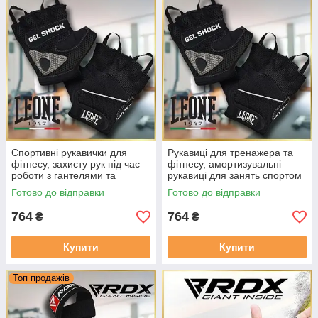
Спортивні рукавички для
Рукавиці для тренажера та
фітнесу, захисту рук під час
фітнесу, амортизувальні
роботи з гантелями та
рукавиці для занять спортом
тренажерами Leone Gel
Leone Gel Shock Black Розмір
Готово до відправки
Готово до відправки
Shock Black Розмір L
XL
764
764
₴
₴
Купити
Купити
Топ продажів