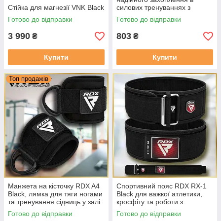
Стійка для магнезії VNK Black
силових тренуваннях з
антиковзною фіксацією
Готово до відправки
Готово до відправки
3 990
803
₴
₴
Купити
Купити
Топ продажів
Манжета на кісточку RDX A4
Спортивний пояс RDX RX-1
Black, лямка для тяги ногами
Black для важкої атлетики,
та тренування сідниць у залі
кросфіту та роботи з
Манжета для ніг до блокових
великими вагами Розмір M
Готово до відправки
Готово до відправки
тренажерів