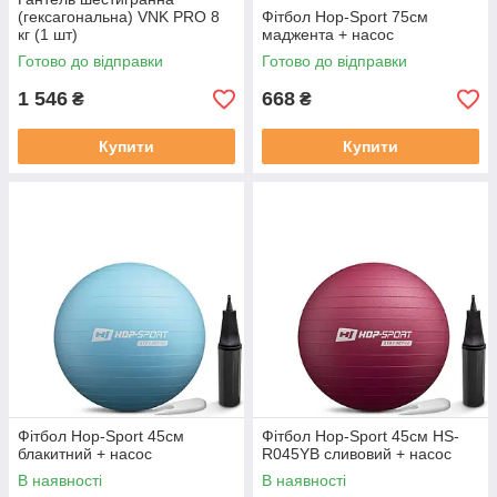
(гексагональна) VNK PRO 8
Фітбол Hop-Sport 75см
кг (1 шт)
маджента + насос
Готово до відправки
Готово до відправки
1 546
668
₴
₴
Купити
Купити
Фітбол Hop-Sport 45см
Фітбол Hop-Sport 45см HS-
блакитний + насос
R045YB сливовий + насос
В наявності
В наявності