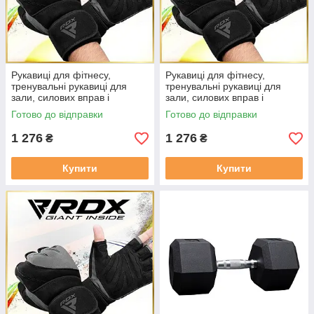
Рукавиці для фітнесу,
Рукавиці для фітнесу,
тренувальні рукавиці для
тренувальні рукавиці для
зали, силових вправ і
зали, силових вправ і
кросфіту RDX L4 Micro
кросфіту RDX L4 Micro
Готово до відправки
Готово до відправки
Gray/Black Розмір M
Gray/Black Розмір L
1 276
1 276
₴
₴
Купити
Купити