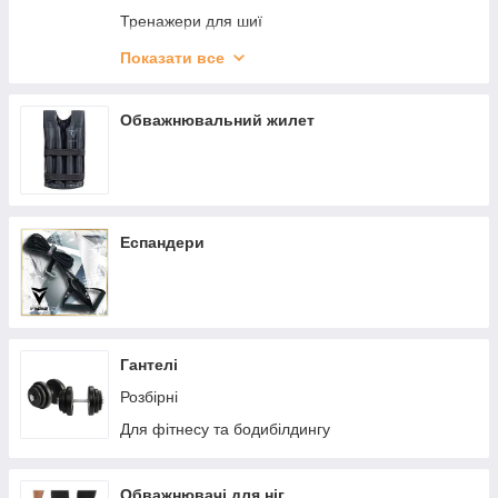
Тренажери для шиї
Тренажер для хвата
Показати все
Диски Млинці для штанги
Грифи для штанги
Обважнювальний жилет
Подушки для грифа
Замки для грифа
Еспандери
Гантелі
Розбірні
Для фітнесу та бодибілдингу
Обважнювачі для ніг