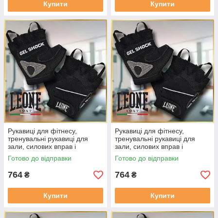
Купити
Купити
Рукавиці для фітнесу,
Рукавиці для фітнесу,
тренувальні рукавиці для
тренувальні рукавиці для
зали, силових вправ і
зали, силових вправ і
кросфіту Leone Gel Shock
кросфіту Leone Gel Shock
Готово до відправки
Готово до відправки
Black Розмір S
Black Розмір M
764
764
₴
₴
Купити
Купити