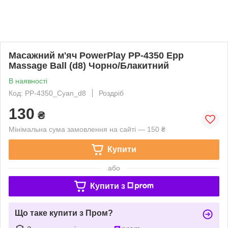
Масажний м'яч PowerPlay PP-4350 Epp
Massage Ball (d8) Чорно/Блакитний
В наявності
Код: PP-4350_Cyan_d8
Роздріб
130
₴
Мінімальна сума замовлення на сайті — 150 ₴
Купити
або
Купити з
Що таке купити з Пром?