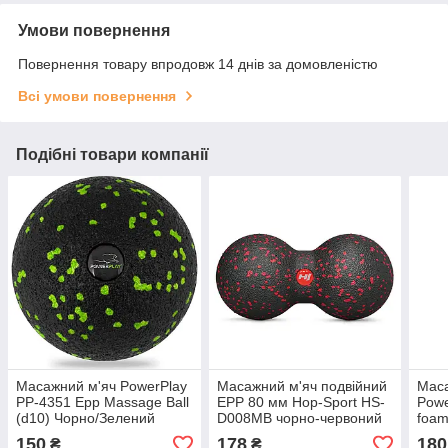
Умови повернення
Повернення товару впродовж 14 днів за домовленістю
Всі умови повернення
Подібні товари компанії
Масажний м'яч PowerPlay
Масажний м'яч подвійний
Маса
PP-4351 Epp Massage Ball
EPP 80 мм Hop-Sport HS-
Powe
(d10) Чорно/Зелений
D008MB чорно-червоний
foam
(d8*
150
178
180
₴
₴