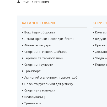
Роман Євгенович
КАТАЛОГ ТОВАРІВ
КОРИСН
Бокс і єдиноборства
Контак
Лямки, крючки, накладки, бинты
Відгуки
Фітнес аксесуари
Про на
Спортивні пляшки, шейкери
Достав
Термоси та термопляшки
Угода 
Спортивні супорти
Поверн
Транспорт
Активний відпочинок, туризм і хобі
Пояси та рукавички для фітнесу
Спортивна магнезія
Велорукавиці
Тренажери