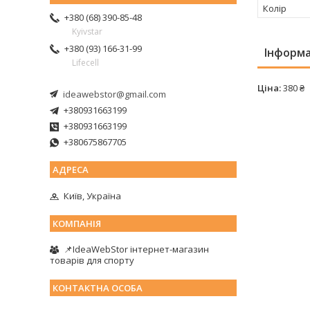
Колір
+380 (68) 390-85-48
Kyivstar
+380 (93) 166-31-99
Інформа
Lifecell
Ціна:
380 ₴
ideawebstor@gmail.com
+380931663199
+380931663199
+380675867705
Київ, Україна
📌IdeaWebStor інтернет-магазин
товарів для спорту