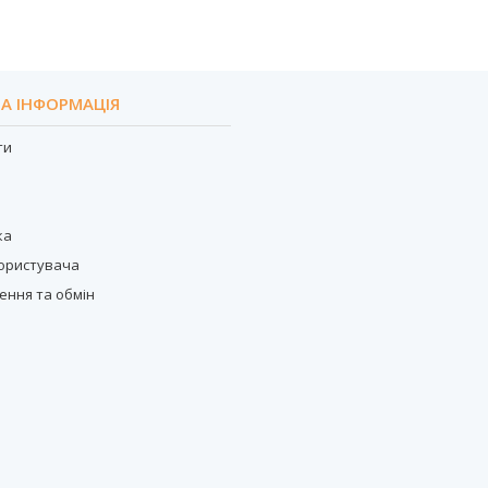
А ІНФОРМАЦІЯ
ти
с
ка
користувача
ення та обмін