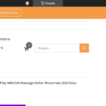
Кошик
Реквізити
оплата
ті
ay 4405 EVA Massage Roller Фіолетові (33x12см.)