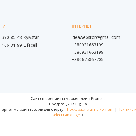
) 390-85-48
Kyivstar
ideawebstor@gmail.com
+380931663199
) 166-31-99
Lifecell
+380931663199
+380675867705
Сайт створений на маркетплейсі
Prom.ua
Продавець на Bigl.ua
📌IdeaWebStor інтернет-магазин товарів для спорту |
Поскаржитися на контент
|
Політика 
Select Language
▼