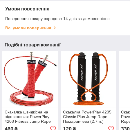
Умови повернення
Повернення товару впродовж 14 днів за домовленістю
Всі умови повернення
Подібні товари компанії
Скакалка швидкісна на
Скакалка PowerPlay 4205
Скак
підшипниках PowerPlay
Classic Plus Jump Rope
Powe
4208 Fitness Jump Rope
Помаранчева (2,7m.)
Rope
Червона (3m.)
460
120
330
₴
₴