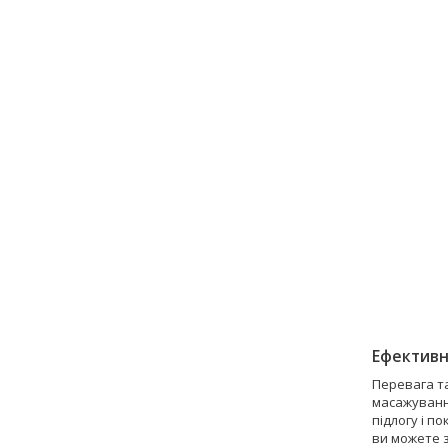
Ефективн
Перевага та
масажування
підлогу і п
ви можете з