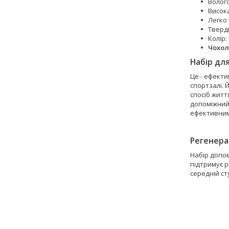
Волого
Висок
Легко 
Тверді
Колір:
Чохол
Набір для
Це - ефекти
спортзалі. 
спосіб житт
допоміжний 
ефективним
Регенерац
Набір допом
підтримує р
середній ст