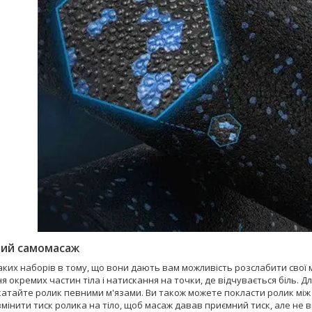
ий самомасаж
ких наборів в тому, що вони дають вам можливість розслабити свої м
 окремих частин тіла і натискання на точки, де відчувається біль. Д
окатайте ролик певними м'язами. Ви також можете покласти ролик мі
мінити тиск ролика на тіло, щоб масаж давав приємний тиск, але не 