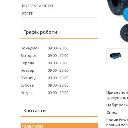
ВОЗВРАТ И ОБМЕН
СТАТТІ
Графік роботи
Понеділок
09:00
20:00
Вівторок
09:00
20:00
Середа
09:00
20:00
Четвер
09:00
20:00
Пʼятниця
09:00
20:00
Субота
09:00
20:00
Призначен
Неділя
09:00
20:00
тренувань п
Набір:
ролик
Контакти
Опис:
Ролик Powe
повний пор