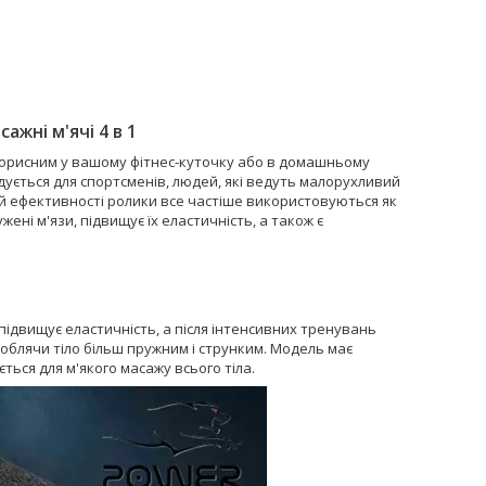
ажні м'ячі 4 в 1
е корисним у вашому фітнес-куточку або в домашньому
дується для спортсменів, людей, які ведуть малорухливий
кій ефективності ролики все частіше використовуються як
ені м'язи, підвищує їх еластичність, а також є
 підвищує еластичність, а після інтенсивних тренувань
 роблячи тіло більш пружним і струнким. Модель має
ться для м'якого масажу всього тіла.