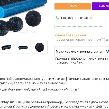
Купити
Купити
+380 (68) 390-85-48
повернення товару протягом 14 д
У компанії підключені електронні 
покидаючи сайту.
ня:
Набір допомагає підготувати м'язи до фізичних навантажень, знижу
ідтримує регенерацію м'язів і знімає біль.
 для йоги великий, малий та 2 масажних м'ячі. 4 в 1
rPlay 4в1
– це універсальний тренажер, що складається з двох незал
олоновий ролик та доповнений двома масажними кульками. Цей прод