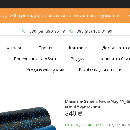
 до 200 грн відправляються за повної передоплати
+380 (68) 390-85-48
+380 (93) 166-31-99
Каталог
Про нас
Контакти
Доставка та 
Повернення та обмін
Відгуки
Новини та Стат
Угода користувача
Реквізити для оплати
Масажний набір PowerPlay PP_4015
м'ячі) Чорно-синій
840 ₴
Готово до відправки
Код:
PP_4015