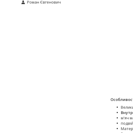
Роман Євгенович
Особливост
Велик
Внутр
м'яч м
подві
Матер