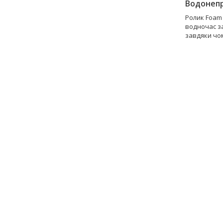
Водонепр
Ролик Foam 
водночас за
завдяки чом