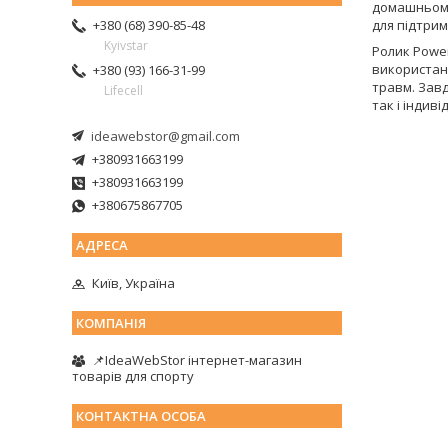
домашньому
для підтрим
+380 (68) 390-85-48
Kyivstar
Ролик Power
використан
+380 (93) 166-31-99
травм. Зав
Lifecell
так і індив
ideawebstor@gmail.com
+380931663199
+380931663199
+380675867705
Київ, Україна
📌IdeaWebStor інтернет-магазин
товарів для спорту