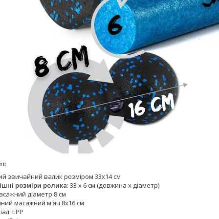
і:
ий звичайний валик розміром 33х14 см
ішні розміри ролика
: 33 х 6 см (довжина х діаметр)
асажний діаметр 8 см
йний масажний м'яч 8х16 см
іал: EPP