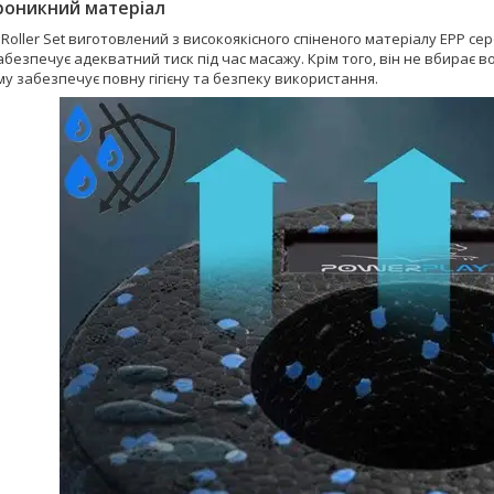
оникний матеріал
Roller Set виготовлений з високоякісного спіненого матеріалу EPР сере
безпечує адекватний тиск під час масажу. Крім того, він не вбирає во
у забезпечує повну гігієну та безпеку використання.