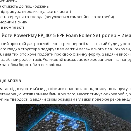
стійкість
а стійкість до пошкоджень
підтримувати ролик і кульки в чистоті
сть: середня та тверда (регулюється самостійно за потреби)
 чорний з синім
 в комплекті
 йоги PowerPlay PP_4015 EPP Foam Roller Set ролер + 2 мас
вний пристрій для розслаблення і регенерації м'язів, який буде дуж
Його гладка структура подарує вам легкий масаж всього тіла. Рекомен
я, і для тих, хто хоче подбати про свою фізичну форму. Завдяки висо
засіб при реабілітації. Роликовий масаж заспокоює запалені та напруж
 засобом боротьби з целюлітом.
ія м'язів
агає підготувати м'язи до фізичних навантажень, знижує їх напругу і
егенерацію м'язів і знімає біль. Крім того, масаж стимулює кровообіг,
упінь твердості. Завдяки своїм розмірам і гладкій поверхні рекомендує