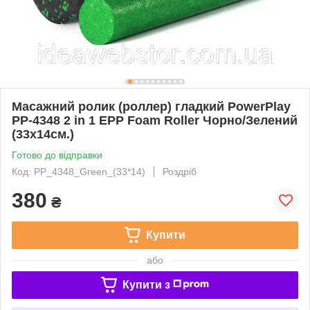
Масажний ролик (роллер) гладкий PowerPlay
PP-4348 2 in 1 EPP Foam Roller Чорно/Зелений
(33x14см.)
Готово до відправки
Код: PP_4348_Green_(33*14)
Роздріб
380
₴
Купити
або
Купити з