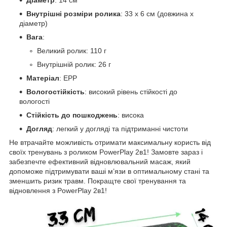
Внутрішні розміри ролика
: 33 х 6 см (довжина х
діаметр)
Вага
:
Великий ролик: 110 г
Внутрішній ролик: 26 г
Матеріал
: EPP
Вологостійкість
: високий рівень стійкості до
вологості
Стійкість до пошкоджень
: висока
Догляд
: легкий у догляді та підтриманні чистоти
Не втрачайте можливість отримати максимальну користь від
своїх тренувань з роликом PowerPlay 2в1! Замовте зараз і
забезпечте ефективний відновлювальний масаж, який
допоможе підтримувати ваші м’язи в оптимальному стані та
зменшить ризик травм. Покращте свої тренування та
відновлення з PowerPlay 2в1!