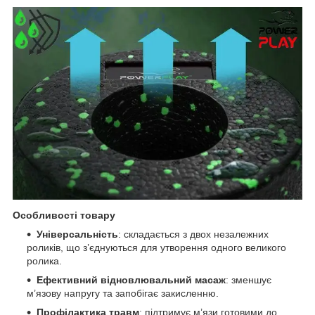
Особливості товару
Універсальність
: складається з двох незалежних
роликів, що з’єднуються для утворення одного великого
ролика.
Ефективний відновлювальний масаж
: зменшує
м’язову напругу та запобігає закисленню.
Профілактика травм
: підтримує м’язи готовими до