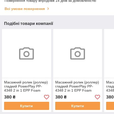
Повернення товару впродовж 14 днів за домовленістю
Всі умови повернення
Подібні товари компанії
Масажний ролик (роллер)
Масажний ролик (роллер)
Маса
гладкий PowerPlay PP-
гладкий PowerPlay PP-
глад
4348 2 in 1 EPP Foam
4348 2 in 1 EPP Foam
4348
Roller Чорно/Фіолетовий
Roller Чорно/Блакитний
Roll
380
380
380
₴
₴
(33x14см.)
(33x14см.)
(33x
Купити
Купити