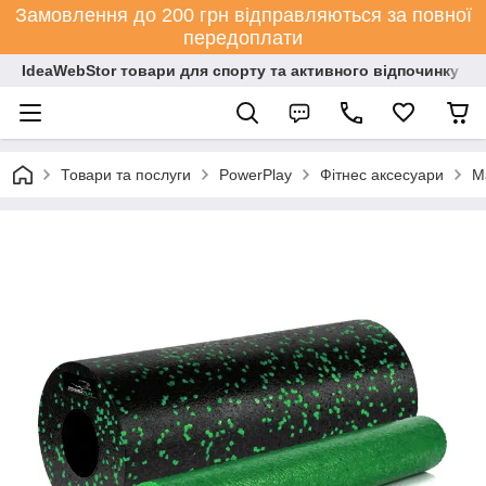
Замовлення до 200 грн відправляються за повної
передоплати
IdeaWebStor товари для спорту та активного відпочинку
Товари та послуги
PowerPlay
Фітнес аксесуари
М