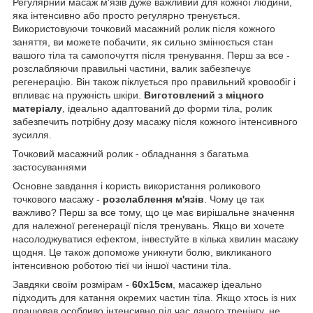
Регулярний масаж м'язів дуже важливий для кожної людини,
яка інтенсивно або просто регулярно тренується.
Використовуючи точковий масажний ролик після кожного
заняття, ви можете побачити, як сильно змінюється стан
вашого тіла та самопочуття після тренування. Перш за все -
розслабляючи правильні частини, валик забезпечує
регенерацію. Він також піклується про правильний кровообіг і
впливає на пружність шкіри.
Виготовлений з міцного
матеріалу
, ідеально адаптований до форми тіла, ролик
забезпечить потрібну дозу масажу після кожного інтенсивного
зусилля.
Точковий масажний ролик - обладнання з багатьма
застосуваннями
Основне завдання і користь використання роликового
точкового масажу -
розслаблення м'язів
. Чому це так
важливо? Перш за все тому, що це має вирішальне значення
для належної регенерації після тренувань. Якщо ви хочете
насолоджуватися ефектом, інвестуйте в кілька хвилин масажу
щодня. Це також допоможе уникнути болю, викликаного
інтенсивною роботою тієї чи іншої частини тіла.
Завдяки своїм розмірам -
60х15см
, масажер ідеально
підходить для катання окремих частин тіла. Якщо хтось із них
працював особливо інтенсивно під час даного тренінгу, не