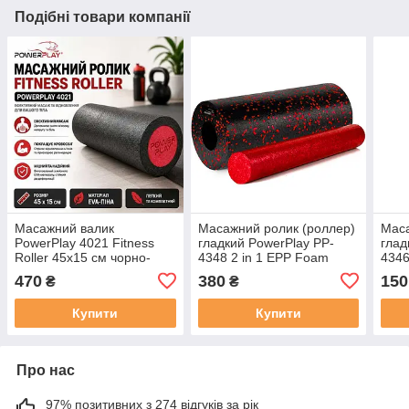
Подібні товари компанії
Масажний валик
Масажний ролик (роллер)
Маса
PowerPlay 4021 Fitness
гладкий PowerPlay PP-
глад
Roller 45x15 см чорно-
4348 2 in 1 EPP Foam
4346
червоний для фітнесу
Roller Чорно/Червоний
Чорн
470
380
150
₴
₴
пілатесу розтяжки та
(33x14см.)
самомасажу
Купити
Купити
Про нас
97% позитивних з 274 відгуків за рік