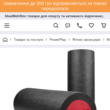
Замовлення до 200 грн відправляються за повної
передоплати
IdeaWebStor товари для спорту та активного відпочинку
Товари та послуги
PowerPlay
Фітнес аксесуари
М