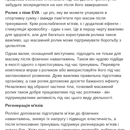
забудьте зосередитися на них після його завершення.
Ролик з піни EVA
- це річ, яку ви можете упакувати в
спортивну сумку і завжди пам'ятати про масаж після
тренування. Крім розслаблення м'язів, є і додаткові ефекти -
стимуляція кровообігу - один з них. Це в першу чергу важливо
для здоров'я, але для багатьох користувачів ролика також
важливо, що масажний ролик може підтримувати боротьбу з
целюлітом.
Однак валик, оснащений виступами, підходить не тільки для
масажу після фізичних навантажень. Також він чудово підійде
в якості одного з пристосувань під час тренувань. Перевірте
комплекси вправ з роликом або використовуйте його під час
запланованої розминки. Дуже важлива правильна підготовка
організму, а сам ролик допоможе досягти бажаного ефекту.
Незалежно від обраної частини тіла, точковий масажний
ролик також добре працюватиме під час розтяжки - він
підтримуватиме активність під час цього виду діяльності.
Регенерація м'язів
Роллінг допомагає підготувати м'язи до фізичних
навантажень, знижує їх напругу і підвищує еластичність, а
після інтенсивних тренувань підтримує регенерацію м'язів і
знімає біль. Крім того, масаж стимулює кровообіг, роблячи тіло