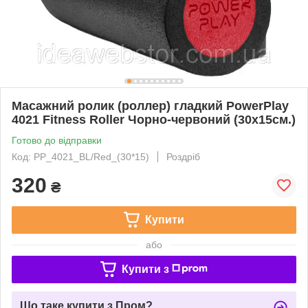
Масажний ролик (роллер) гладкий PowerPlay
4021 Fitness Roller Чорно-червоний (30x15см.)
Готово до відправки
Код: PP_4021_BL/Red_(30*15)
Роздріб
320
₴
Купити
або
Купити з
Що таке купити з Пром?