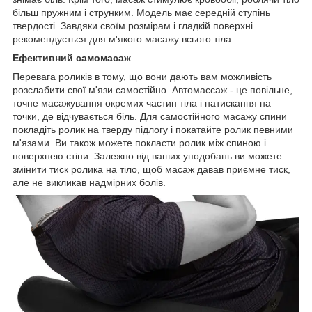
більш пружним і струнким. Модель має середній ступінь
твердості. Завдяки своїм розмірам і гладкій поверхні
рекомендується для м'якого масажу всього тіла.
Ефективний самомасаж
Перевага роликів в тому, що вони дають вам можливість
розслабити свої м'язи самостійно. Автомассаж - це повільне,
точне масажування окремих частин тіла і натискання на
точки, де відчувається біль. Для самостійного масажу спини
покладіть ролик на тверду підлогу і покатайте ролик певними
м'язами. Ви також можете покласти ролик між спиною і
поверхнею стіни. Залежно від ваших уподобань ви можете
змінити тиск ролика на тіло, щоб масаж давав приємне тиск,
але не викликав надмірних болів.