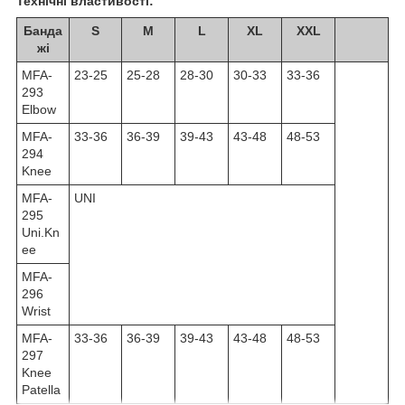
Технічні властивості:
Банда
S
M
L
XL
XXL
жі
MFA-
23-25
25-28
28-30
30-33
33-36
293
Elbow
MFA-
33-36
36-39
39-43
43-48
48-53
294
Knee
MFA-
UNI
295
Uni.Kn
ee
MFA-
296
Wrist
MFA-
33-36
36-39
39-43
43-48
48-53
297
Knee
Patella