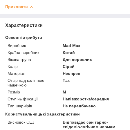
Приховати
Характеристики
Основні атрибути
Виробник
Mad Max
Країна виробник
Китай
Вікова група
Для дорослих
Колір
Сірий
Матеріал
Неопрен
Отвір над колінною
Так
чашечкою
Розмір
M
Ступінь фіксації
Напівжорстка/середня
Тип шарнірів
Не передбачено
Користувальницькі характеристики
Висновок СЕЗ
Відповідає санітарно-
епідеміологічним нормам