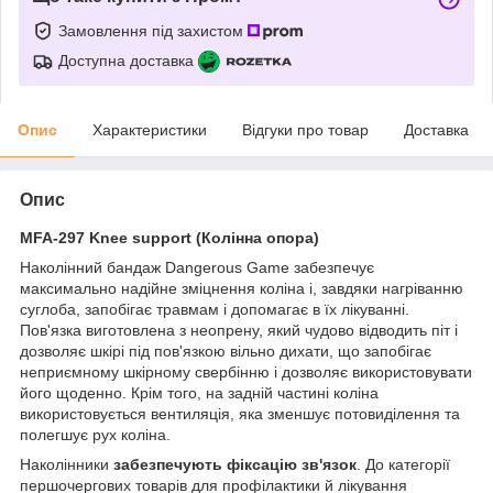
Замовлення під захистом
Доступна доставка
Опис
Характеристики
Відгуки про товар
Доставка
Опис
MFA-297 Knee support (Колінна опора)
Наколінний бандаж Dangerous Game забезпечує
максимально надійне зміцнення коліна і, завдяки нагріванню
суглоба, запобігає травмам і допомагає в їх лікуванні.
Пов'язка виготовлена з неопрену, який чудово відводить піт і
дозволяє шкірі під пов'язкою вільно дихати, що запобігає
неприємному шкірному свербінню і дозволяє використовувати
його щоденно. Крім того, на задній частині коліна
використовується вентиляція, яка зменшує потовиділення та
полегшує рух коліна.
Наколінники
забезпечують фіксацію зв'язок
. До категорії
першочергових товарів для профілактики й лікування