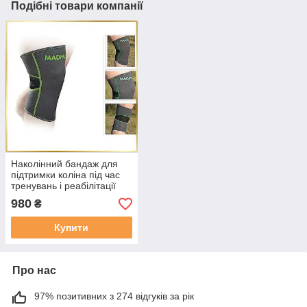
Подібні товари компанії
Наколінний бандаж для
підтримки коліна під час
тренувань і реабілітації
MadMax MFA-294
980
₴
Zahoprene Dark
Grey/Green 1 шт M
Купити
Про нас
97% позитивних з 274 відгуків за рік