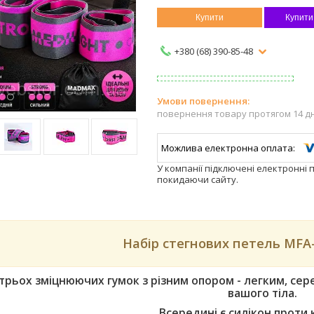
Купити
Купити
+380 (68) 390-85-48
повернення товару протягом 14 д
У компанії підключені електронні 
покидаючи сайту.
Набір стегнових петель MFA
 трьох зміцнюючих гумок з різним опором - легким, сер
вашого тіла.
Всередині є силікон проти 