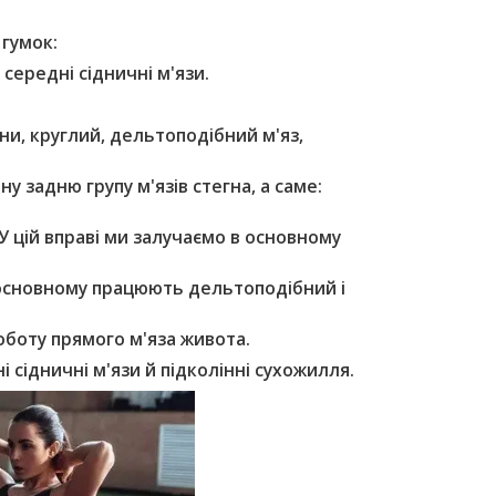
гумок:
середні сідничні м'язи.
.
ни, круглий, дельтоподібний м'яз,
у задню групу м'язів стегна, а саме:
У цій вправі ми залучаємо в основному
в основному працюють дельтоподібний і
оботу прямого м'яза живота.
і сідничні м'язи й підколінні сухожилля.