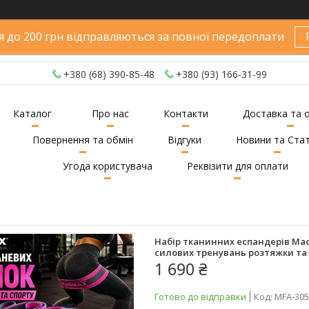
 до 200 грн відправляються за повної передоплати
+380 (68) 390-85-48
+380 (93) 166-31-99
Каталог
Про нас
Контакти
Доставка та 
Повернення та обмін
Відгуки
Новини та Стат
Угода користувача
Реквізити для оплати
Набір тканинних еспандерів MadM
силових тренувань розтяжки та 
1 690 ₴
Готово до відправки
Код:
MFA-305