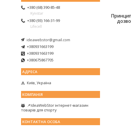
+380 (68) 390-85-48
Kyivstar
Принцип 
дозво
+380 (93) 166-31-99
Lifecell
ideawebstor@gmail.com
+380931663199
+380931663199
+380675867705
Київ, Україна
📌IdeaWebStor інтернет-магазин
товарів для спорту