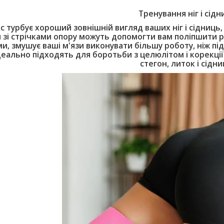
Тренування ніг і сідн
с турбує хороший зовнішній вигляд ваших ніг і сідниць,
 зі стрічками опору можуть допомогти вам поліпшити р
ми, змушує ваші м'язи виконувати більшу роботу, ніж пі
деально підходять для боротьби з целюлітом і корекції 
стегон, литок і сідни