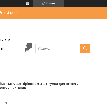
Кошик
Реквізити
оплата
ті
ax MFA-305 Hiploop Set 3 шт. гумки для фітнесу
вправ на сідниці
-3set