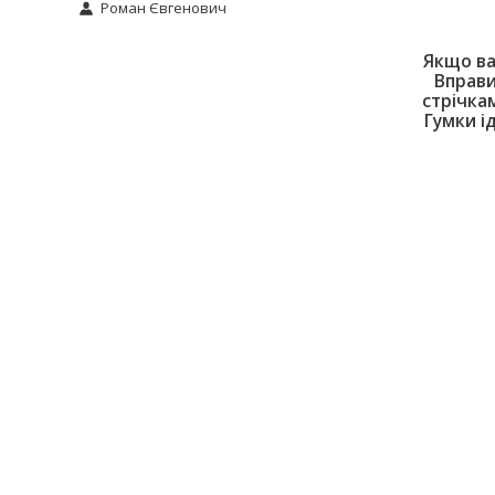
Роман Євгенович
Якщо ва
Вправи
стрічка
Гумки і