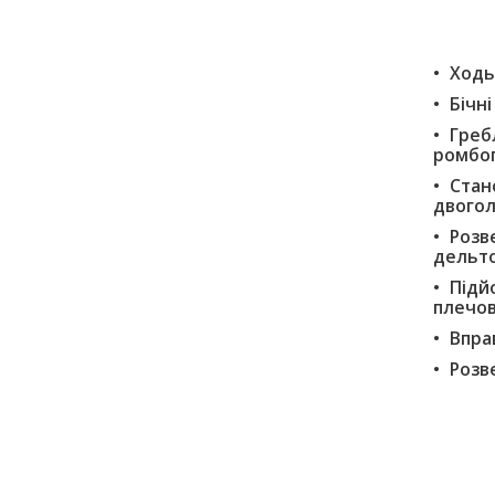
Ходь
Бічні
Греб
ромбоп
Стано
двогол
Розв
дельто
Підй
плечов
Впра
Розве