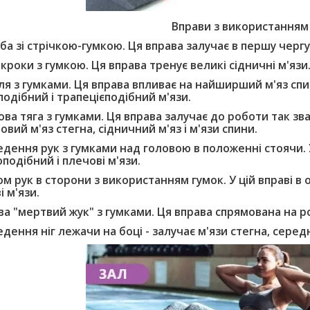
Вправи з використанням 
ба зі стрічкою-гумкою. Ця вправа залучає в першу чергу 
 кроки з гумкою. Ця вправа тренує великі сідничні м'язи
ля з гумками. Ця вправа впливає на найширший м'яз спи
одібний і трапецієподібний м'язи.
ва тяга з гумками. Ця вправа залучає до роботи так зван
овий м'яз стегна, сідничний м'яз і м'язи спини.
едення рук з гумками над головою в положенні стоячи. 
подібний і плечові м'язи.
ом рук в сторони з використанням гумок. У цій вправі 
і м'язи.
ва "мертвий жук" з гумками. Ця вправа спрямована на р
дення ніг лежачи на боці - залучає м'язи стегна, середн