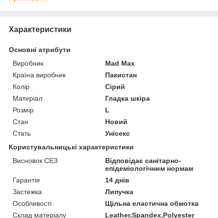
Характеристики
Основні атрибути
Виробник
Mad Max
Країна виробник
Пакистан
Колір
Сірий
Матеріал
Гладка шкіра
Розмір
L
Стан
Новий
Стать
Унісекс
Користувальницькі характеристики
Висновок СЕЗ
Відповідає санітарно-
епідеміологічним нормам
Гарантія
14 днів
Застежка
Липучка
Особливості
Щільна еластична обмотка
Склад матеріалу
Leather,Spandex,Polyester