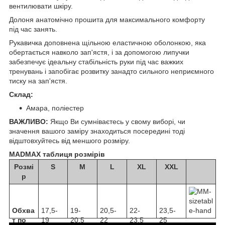
вентилювати шкіру.
Долоня анатомічно прошита для максимального комфорту
під час занять.
Рукавичка доповнена щільною еластичною оболонкою, яка
обертається навколо зап'ястя, і за допомогою липучки
забезпечує ідеальну стабільність руки під час важких
тренувань і запобігає розвитку занадто сильного неприємного
тиску на зап'ястя.
Склад:
Амара, поліестер
ВАЖЛИВО:
Якщо Ви сумніваєтесь у свому виборі, чи
значення вашого заміру знаходиться посередині тоді
відштовхуйтесь від меншого розміру.
MADMAX таблиця розмірів
Розмі
S
M
L
XL
XXL
р
Обхва
17,5-
19-
20,5-
22-
23,5-
т по
19
20,5
22
23,5
25