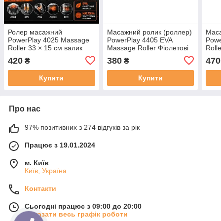
Ролер масажний
Масажний ролик (роллер)
Маса
PowerPlay 4025 Massage
PowerPlay 4405 EVA
Powe
Roller 33 × 15 см валик
Massage Roller Фіолетові
Roll
для міофасціального
(33x12см.)
(33x
420
380
470
₴
₴
релізу тренувань і масажу
спини
Купити
Купити
Про нас
97% позитивних з 274 відгуків за рік
Працює з 19.01.2024
м. Київ
Київ, Україна
Контакти
Сьогодні працює з 09:00 до 20:00
Показати весь графік роботи