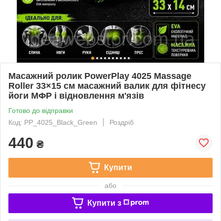
Масажний ролик PowerPlay 4025 Massage
Roller 33×15 см масажний валик для фітнесу
йоги МФР і відновлення м'язів
Готово до відправки
Код: PP_4025_Black_Green
Роздріб
440
₴
Купити
або
Купити з