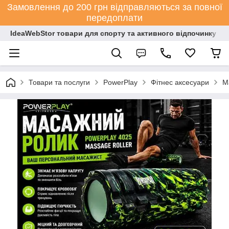
Замовлення до 200 грн відправляються за повної
передоплати
IdeaWebStor товари для спорту та активного відпочинку
Товари та послуги
PowerPlay
Фітнес аксесуари
М