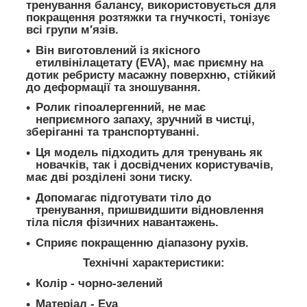
тренування балансу, використовується для
покращення розтяжки та гнучкості, тонізує
всі групи м′язів.
Він виготовлений із якісного
етилвінілацетату (EVA), має приємну на
дотик ребристу масажну поверхню, стійкий
до деформації та зношування.
Ролик гіпоалергенний, не має
неприємного запаху, зручний в чистці,
зберіганні та транспортуванні.
Ця модель підходить для тренувань як
новачків, так і досвідчених користувачів,
має дві розділені зони тиску.
Допомагає підготувати тіло до
тренування, пришвидшити відновлення
тіла після фізичних навантажень.
Сприяє покращенню діапазону рухів.
Технічні характеристики:
Колір - чорно-зелений
Матеріал - Eva