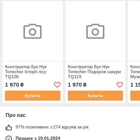
Конструктор Бук Нук
Конструктор Бук Нук
Конс
Tonecher Історії лісу
Tonecher Подорож сакури
Tone
TQ106
TQ119
Муз
1 970
1 970
1 1
₴
₴
Купити
Купити
Про нас
97% позитивних з 274 відгуків за рік
Працює з 19.01.2024