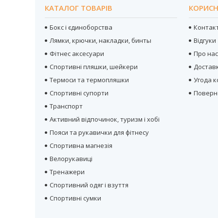
КАТАЛОГ ТОВАРІВ
КОРИСН
Бокс і єдиноборства
Контак
Лямки, крючки, накладки, бинты
Відгуки
Фітнес аксесуари
Про на
Спортивні пляшки, шейкери
Достав
Термоси та термопляшки
Угода 
Спортивні супорти
Поверн
Транспорт
Активний відпочинок, туризм і хобі
Пояси та рукавички для фітнесу
Спортивна магнезія
Велорукавиці
Тренажери
Спортивний одяг і взуття
Спортивні сумки