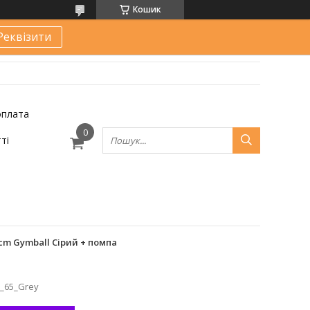
Кошик
Реквізити
оплата
ті
 cm Gymball Сірий + помпа
_65_Grey