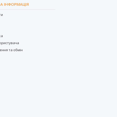
А ІНФОРМАЦІЯ
ти
с
ка
користувача
ення та обмін