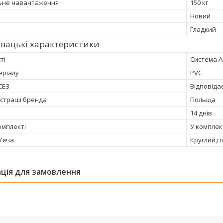
ьне навантаження
150 кг
Новий
Гладкий
вацькі характеристики
ті
Система An
еріалу
PVC
СЕЗ
Відповіда
страції бренда
Польща
14 днів
омплекті
У комплек
м'яча
Круглий,г
ція для замовлення