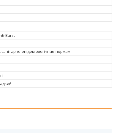
ti-Burst
є санітарно-епідеміологічним нормам
ті
ладкий