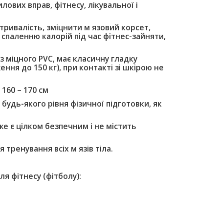
ових вправ, фітнесу, лікувальної і
тривалість, зміцнити м язовий корсет,
є спаленню калорій під час фітнес-зайняти,
з міцного PVC, має класичну гладку
ння до 150 кг), при контакті зі шкірою не
160 – 170 см
будь-якого рівня фізичної підготовки, як
же є цілком безпечним і не містить
ренування всіх м язів тіла.
я фітнесу (фітболу):