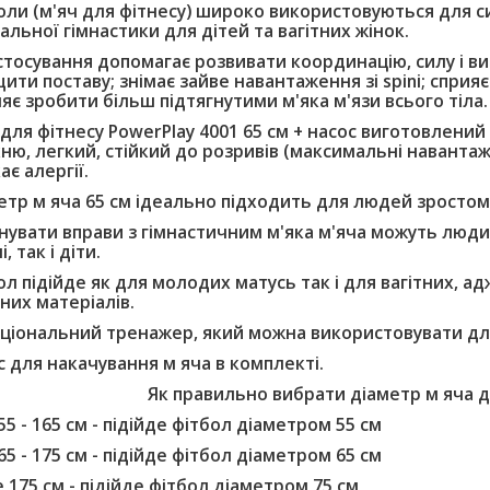
оли (м'яч для фітнесу) широко використовуються для сил
альної гімнастики для дітей та вагітних жінок.
астосування допомагає розвивати координацію, силу і ви
ити поставу; знімає зайве навантаження зі spini; сприя
яє зробити більш підтягнутими м'яка м'язи всього тіла.
 для фітнесу PowerPlay 4001 65 см + насос виготовлений 
ню, легкий, стійкий до розривів (максимальні навантаже
ає алергії.
етр м яча 65 см ідеально підходить для людей зростом 
нувати вправи з гімнастичним м'яка м'яча можуть люди 
, так і діти.
ол підійде як для молодих матусь так і для вагітних, ад
них матеріалів.
ціональний тренажер, який можна використовувати для т
с для накачування м яча в комплекті.
Як правильно вибрати діаметр м яча дл
55 - 165 см - підійде фітбол діаметром 55 см
65 - 175 см - підійде фітбол діаметром 65 см
 175 см - підійде фітбол діаметром 75 см