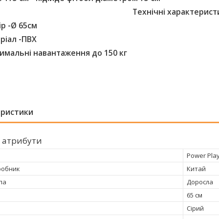
Технічні характерист
ір -Ø 65см
ріал -ПВХ
имальні навантаження до 150 кг
еристики
 атрибути
Power Pla
робник
Китай
па
Доросла
65 см
Сірий