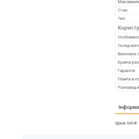
Максимал
Стан
Тип
Користу
Особливос
Склад мат
Висновок 
Країна реє
Гарантія
Помпа в к
Різновид 
Інформа
Ціна:
640 ₴