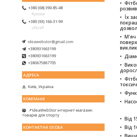
Фітб
+380 (68) 390-85-48
розвив
Kyivstar
Їх з
+380 (93) 166-31-99
покращ
дозвол
Lifecell
М'яч
ideawebstor@gmail.com
поверх
виклик
+380931663199
+380931663199
Діам
+380675867705
Вико
дорослі
Фітб
токсич
Київ, Україна
Функ
Насо
📌IdeaWebStor інтернет-магазин
товарів для спорту
Від 1
Від 1
Вище