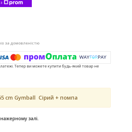
 з
нів
за домовленістю
платежі. Тепер ви можете купити будь-який товар не
65 cm Gymball Сірий + помпа
енажерному залі.