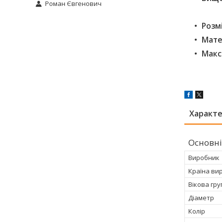
Роман Євгенович
Розм
Мате
Макс
Характ
Основні
Виробник
Країна ви
Вікова гру
Діаметр
Колір