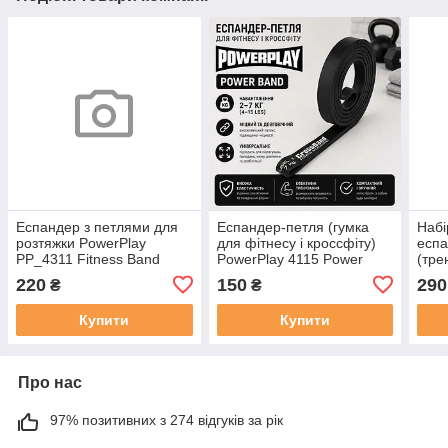
Еспандер з петлями для
Еспандер-петля (гумка
Набі
розтяжки PowerPlay
для фітнесу і кроссфіту)
еспа
PP_4311 Fitness Band
PowerPlay 4115 Power
(тре
Синя (88*4см.)
Band Чорна (2-7kg)
Powe
220
150
290
₴
₴
Ball 
Купити
Купити
Про нас
97% позитивних з 274 відгуків за рік