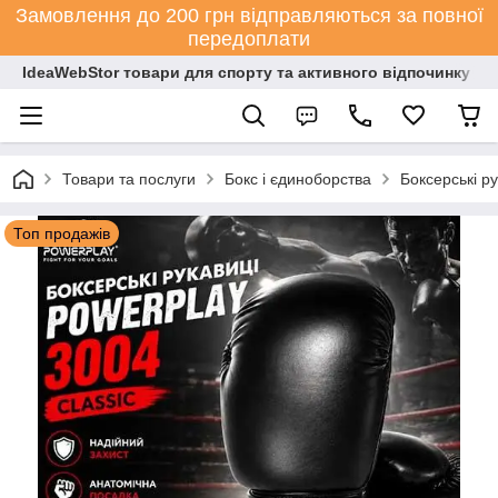
Замовлення до 200 грн відправляються за повної
передоплати
IdeaWebStor товари для спорту та активного відпочинку
Товари та послуги
Бокс і єдиноборства
Боксерські ру
Топ продажів