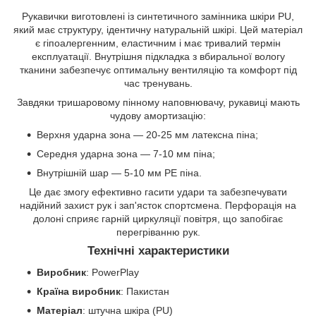
Рукавички виготовлені із синтетичного замінника шкіри PU,
який має структуру, ідентичну натуральній шкірі. Цей матеріал
є гіпоалергенним, еластичним і має тривалий термін
експлуатації. Внутрішня підкладка з вбиральної вологу
тканини забезпечує оптимальну вентиляцію та комфорт під
час тренувань.
Завдяки тришаровому пінному наповнювачу, рукавиці мають
чудову амортизацію:
Верхня ударна зона — 20-25 мм латексна піна;
Середня ударна зона — 7-10 мм піна;
Внутрішній шар — 5-10 мм PE піна.
Це дає змогу ефективно гасити удари та забезпечувати
надійний захист рук і зап'ясток спортсмена. Перфорація на
долоні сприяє гарній циркуляції повітря, що запобігає
перегріванню рук.
Технічні характеристики
Виробник
: PowerPlay
Країна виробник
: Пакистан
Матеріал
: штучна шкіра (PU)