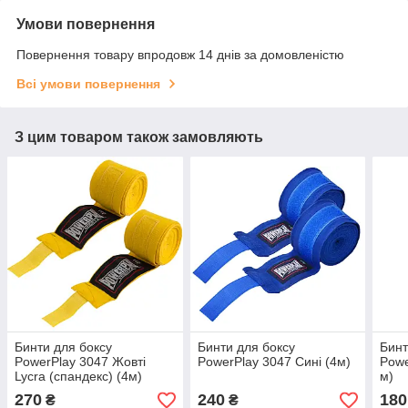
Умови повернення
Повернення товару впродовж 14 днів за домовленістю
Всі умови повернення
З цим товаром також замовляють
Бинти для боксу
Бинти для боксу
Бинт
PowerPlay 3047 Жовті
PowerPlay 3047 Сині (4м)
Powe
Lycra (спандекс) (4м)
м)
270
240
180
₴
₴