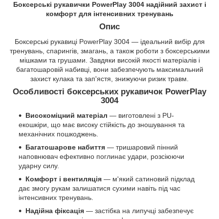
Боксерські рукавички PowerPlay 3004 надійний захист і
комфорт для інтенсивних тренувань
Опис
Боксерські рукавиці PowerPlay 3004 — ідеальний вибір для
тренувань, спарингів, змагань, а також роботи з боксерськими
мішками та грушами. Завдяки високій якості матеріалів і
багатошаровій набивці, вони забезпечують максимальний
захист кулака та зап'ястя, знижуючи ризик травм.
Особливості боксерських рукавичок PowerPlay
3004
Високоміцний матеріал
— виготовлені з PU-
екошкіри, що має високу стійкість до зношування та
механічних пошкоджень.
Багатошарове набиття
— тришаровий пінний
наповнювач ефективно поглинає удари, розсіюючи
ударну силу.
Комфорт і вентиляція
— м'який сатиновий підклад
дає змогу рукам залишатися сухими навіть під час
інтенсивних тренувань.
Надійна фіксація
— застібка на липучці забезпечує