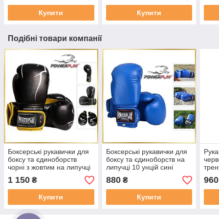
Купити
Купити
Подібні товари компанії
Боксерські рукавички для
Боксерські рукавички для
Рука
боксу та єдиноборств
боксу та єдиноборств на
черв
чорні з жовтим на липучці
липучці 10 унцій сині
трен
PowerPlay 3018 Jaguar 12
PowerPlay 3004 Classic
фітн
1 150
880
960
₴
₴
унцій
єдин
Powe
Купити
Купити