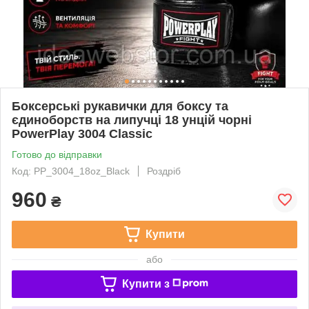
Боксерські рукавички для боксу та
єдиноборств на липучці 18 унцій чорні
PowerPlay 3004 Classic
Готово до відправки
Код: PP_3004_18oz_Black
Роздріб
960
₴
Купити
або
Купити з