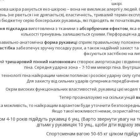
шкірі.
ова шкіра рахується еко-шкірою – вона не викликає алергії у людей. 
ь (не рветься і не дряпається), еластичність, тривалий термін експ
 бюджетну серію боксерських рукавиць, які підходять як початківцям
ня підкладка
виготовлена з тканини з
абсорбуючим ефектом
, яка 
кількості тренувань залишаються сухими. Перфорація на д
правильно-анатомічна
форма рукавиці
сприяє правильному положенню
астібка
забезпечує зручну посадку руки, а також надійний захист та 
фіксуються застібкою на лип
ний
тришаровий
пінний наповнювач
створює амортизацію і відмінн
піна. Середня ударна зона – 7-10 мм меморі піна. Внутрішні
 технології піна найкращим чином поглинає і розсіює ударну силу супе
Для захисту від сильних ударів суперника передбачене
Окрім високих функціональних властивостей, рукавиці цієї модел
Тепер проаналізуємо на скільки унцій
в
ка можливість, то найкращим варіантом буде уточнити безпосередньо 
Якщо такої можливості немає, скористайте
ом 4-10 років підійдуть рукавиці 6 унц. (Варто звернути увагу на
дітьми у рукавицях 10 унц., щоби діти відразу з
Спортсменам вагою 50-65 кг цілком підійдут