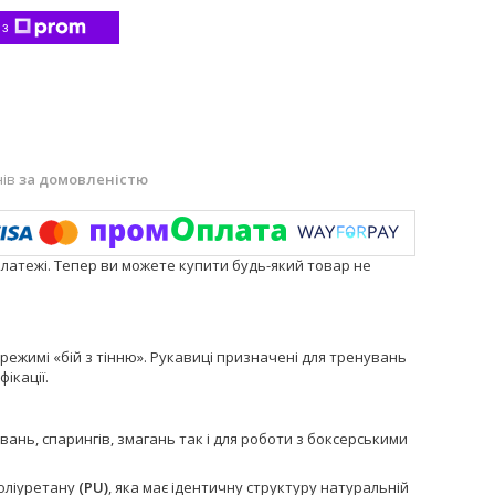
 з
нів
за домовленістю
платежі. Тепер ви можете купити будь-який товар не
 режимі «бій з тінню». Рукавиці призначені для тренувань
ікації.
ань, спарингів, змагань так і для роботи з боксерськими
поліуретану
(PU)
, яка має ідентичну структуру натуральній