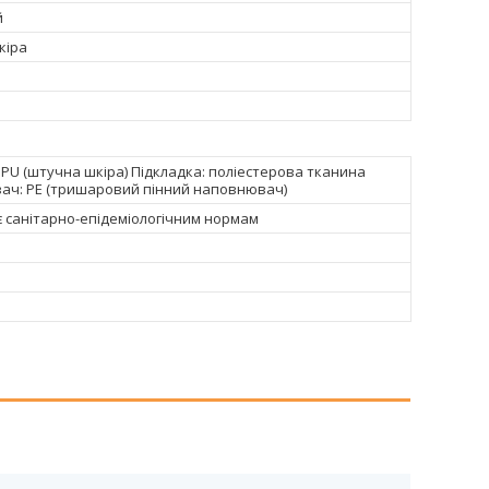
й
кіра
 PU (штучна шкіра) Підкладка: поліестерова тканина
ч: PE (тришаровий пінний наповнювач)
є санітарно-епідеміологічним нормам