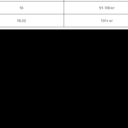
16
91-100 кг
18-20
101+ кг