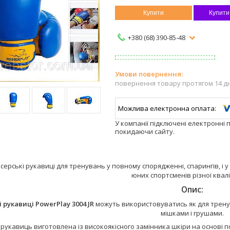
Купити
Купити
+380 (68) 390-85-48
повернення товару протягом 14 д
У компанії підключені електронні 
покидаючи сайту.
серські рукавиці для тренувань у повному спорядженні, спарингів, і у
юних спортсменів різної кваліф
Опис:
 рукавиці PowerPlay 3004 JR
можуть використовуватись як для тренув
мішками і грушами.
рукавиць виготовлена із високоякісного замінника шкіри на основі 