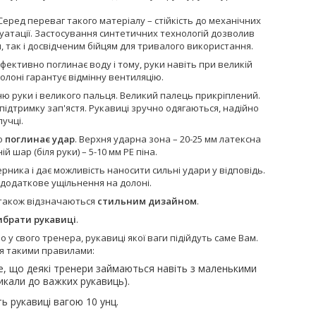
Серед переваг такого матеріалу – стійкість до механічних
луатації. Застосування синтетичних технологій дозволив
, так і досвідченим бійцям для тривалого використання.
ефективно поглинає воду і тому, руки навіть при великій
олоні гарантує відмінну вентиляцію.
 руки і великого пальця. Великий палець прикріплений.
підтримку зап'ястя. Рукавиці зручно одягаються, надійно
учці.
о
поглинає удар
. Верхня ударна зона – 20-25 мм латексна
й шар (біля руки) – 5-10 мм PE піна.
рника і дає можливість наносити сильні удари у відповідь.
 додаткове ущільнення на долоні.
і також відзначаються
стильним дизайном
.
ибрати рукавиці
.
у свого тренера, рукавиці якої ваги підійдуть саме Вам.
ся такими правилами:
 те, що деякі тренери займаються навіть з маленькими
викали до важких рукавиць).
ь рукавиці вагою 10 унц.