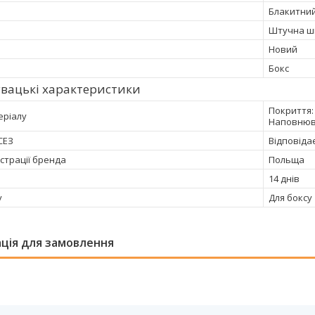
Блакитни
Штучна ш
Новий
Бокс
вацькі характеристики
Покриття:
еріалу
Наповнюва
СЕЗ
Відповіда
страції бренда
Польща
14 днів
у
Для боксу
ція для замовлення