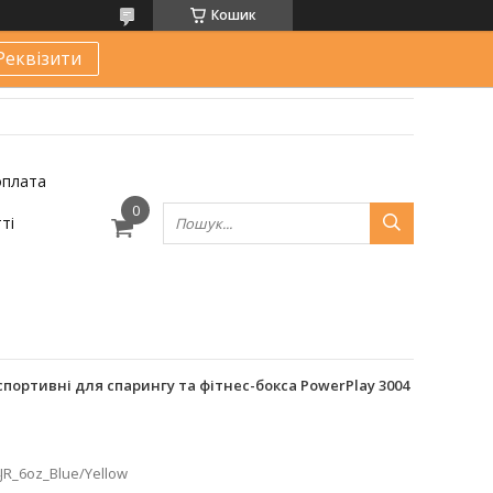
Кошик
Реквізити
оплата
ті
 спортивні для спарингу та фітнес-бокса PowerPlay 3004
JR_6oz_Blue/Yellow