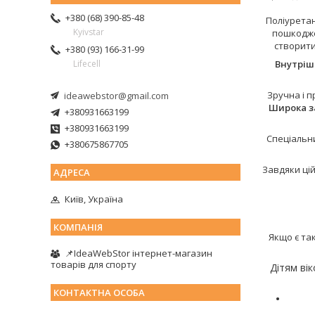
+380 (68) 390-85-48
Поліуретан
Kyivstar
пошкоджен
створити
+380 (93) 166-31-99
Внутріш
Lifecell
Зручна і 
ideawebstor@gmail.com
Широка з
+380931663199
+380931663199
Спеціаль
+380675867705
Завдяки цій
Київ, Україна
Якщо є та
📌IdeaWebStor інтернет-магазин
товарів для спорту
Дітям вік