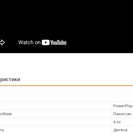
еристики
PowerPlay
робник
Пакистан
6 oz
па
Дитяча