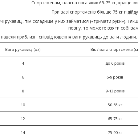
Спортсменам, власна вага яких 65-75 кг, краще ви
При вазі спортсменів більше 75 кг підійду
і рукавиці, тім складніше у них займатися («тримати руки»). І 
повну, то можете взяти собі важ
навели приблизні співвідношення ваги рукавиць до ваги людини,
Вага рукавиці (oz)
Вік / вага спортсмена (кг
4
до 6 років
6
6-9 років
8
9-13 років
10
50-65 кг
12
65-75 кг
14
75-90 кг