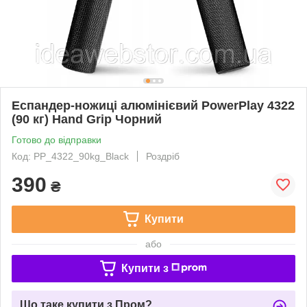
Еспандер-ножиці алюмінієвий PowerPlay 4322
(90 кг) Hand Grip Чорний
Готово до відправки
Код: PP_4322_90kg_Black
Роздріб
390
₴
Купити
або
Купити з
Що таке купити з Пром?