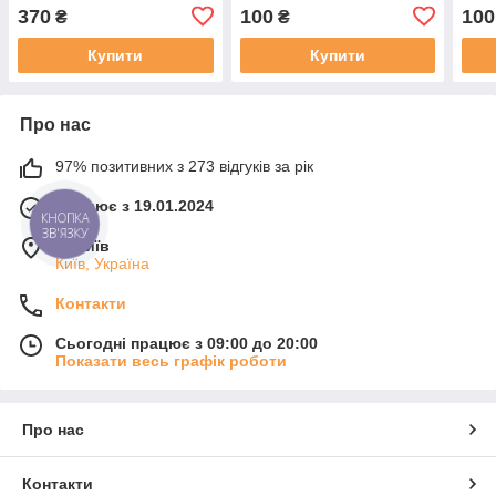
Hard 25 кг. Чорний
30 к
370
100
100
₴
₴
Купити
Купити
Про нас
97% позитивних з 273 відгуків за рік
Працює з 19.01.2024
КНОПКА
ЗВ'ЯЗКУ
м. Київ
Київ, Україна
Контакти
Сьогодні працює з 09:00 до 20:00
Показати весь графік роботи
Про нас
Контакти