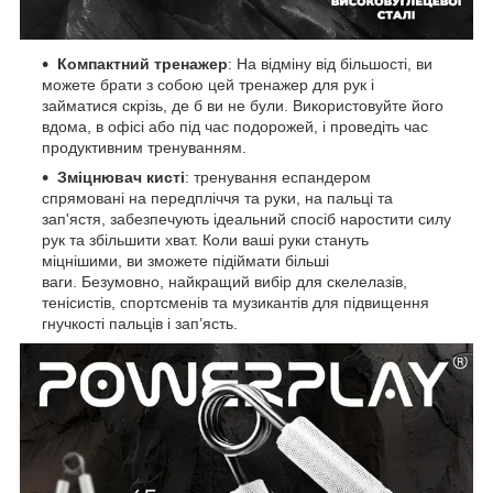
Компактний тренажер
: На відміну від більшості, ви
можете брати з собою цей тренажер для рук і
займатися скрізь, де б ви не були. Використовуйте його
вдома, в офісі або під час подорожей, і проведіть час
продуктивним тренуванням.
Зміцнювач кисті
: тренування еспандером
спрямовані на передпліччя та руки, на пальці та
зап'ястя, забезпечують ідеальний спосіб наростити силу
рук та збільшити хват. Коли ваші руки стануть
міцнішими, ви зможете підіймати більші
ваги. Безумовно, найкращий вибір для скелелазів,
тенісистів, спортсменів та музикантів для підвищення
гнучкості пальців і зап’ясть.