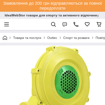
Замовлення до 200 грн відправляються за повної
передоплати
IdeaWebStor товари для спорту та активного відпочинку
Товари та послуги
Outtec
Спорт та розваги
Повіт