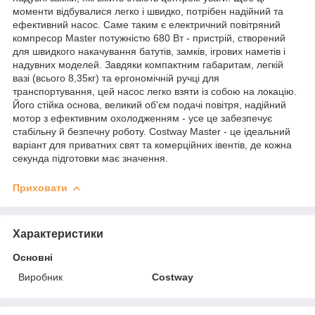
моменти відбувалися легко і швидко, потрібен надійний та
ефективний насос. Саме таким є електричний повітряний
компресор Master потужністю 680 Вт - пристрій, створений
для швидкого накачування батутів, замків, ігрових наметів і
надувних моделей. Завдяки компактним габаритам, легкій
вазі (всього 8,35кг) та ергономічній ручці для
транспортування, цей насос легко взяти із собою на локацію.
Його стійка основа, великий об'єм подачі повітря, надійний
мотор з ефективним охолодженням - усе це забезпечує
стабільну й безпечну роботу. Costway Master - це ідеальний
варіант для приватних свят та комерційних івентів, де кожна
секунда підготовки має значення.
Приховати
Характеристики
Основні
Виробник
Costway