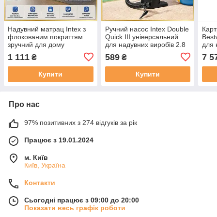
Надувний матрац Intex з
Ручний насос Intex Double
Карт
флокованим покриттям
Quick III універсальний
Best
зручний для дому
для надувних виробів 2.8
для 
подорожей і дачі 152 х
л 37 см
1 111
589
7 5
₴
₴
203 х 25 см. Двомісний
Купити
Купити
Про нас
97% позитивних з 274 відгуків за рік
Працює з 19.01.2024
м. Київ
Київ, Україна
Контакти
Сьогодні працює з 09:00 до 20:00
Показати весь графік роботи