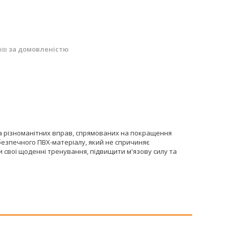
нів
за домовленістю
 та різноманітних вправ, спрямованих на покращення
з безпечного ПВХ-матеріалу, який не спричиняє
и свої щоденні тренування, підвищити м'язову силу та