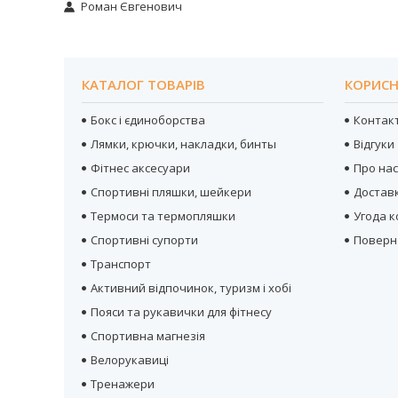
Роман Євгенович
КАТАЛОГ ТОВАРІВ
КОРИСН
Бокс і єдиноборства
Контак
Лямки, крючки, накладки, бинты
Відгуки
Фітнес аксесуари
Про на
Спортивні пляшки, шейкери
Достав
Термоси та термопляшки
Угода 
Спортивні супорти
Поверн
Транспорт
Активний відпочинок, туризм і хобі
Пояси та рукавички для фітнесу
Спортивна магнезія
Велорукавиці
Тренажери