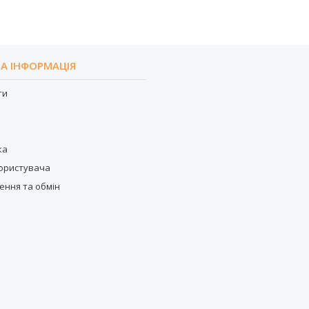
А ІНФОРМАЦІЯ
ти
с
ка
користувача
ення та обмін