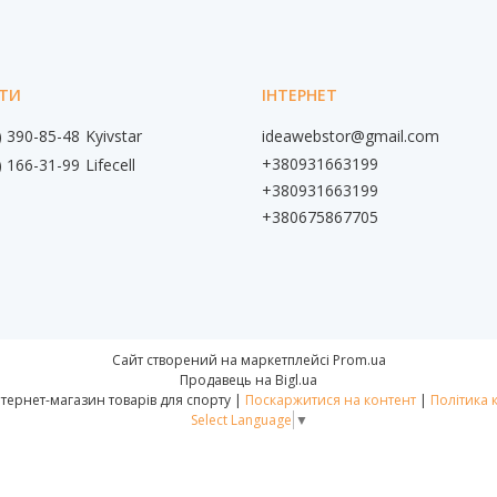
) 390-85-48
Kyivstar
ideawebstor@gmail.com
+380931663199
) 166-31-99
Lifecell
+380931663199
+380675867705
Сайт створений на маркетплейсі
Prom.ua
Продавець на Bigl.ua
📌IdeaWebStor інтернет-магазин товарів для спорту |
Поскаржитися на контент
|
Політика 
Select Language
▼