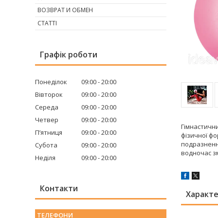
ВОЗВРАТ И ОБМЕН
СТАТТІ
Графік роботи
Понеділок
09:00
20:00
Вівторок
09:00
20:00
Середа
09:00
20:00
Четвер
09:00
20:00
Гімнастични
Пʼятниця
09:00
20:00
фізичної фо
подразнення
Субота
09:00
20:00
водночас з
Неділя
09:00
20:00
Контакти
Характ