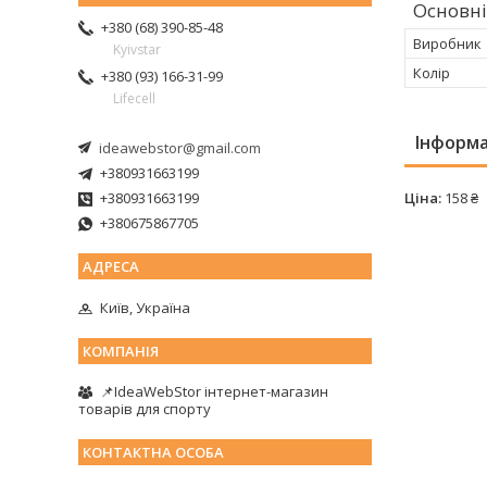
Основні
+380 (68) 390-85-48
Виробник
Kyivstar
Колір
+380 (93) 166-31-99
Lifecell
Інформа
ideawebstor@gmail.com
+380931663199
+380931663199
Ціна:
158 ₴
+380675867705
Київ, Україна
📌IdeaWebStor інтернет-магазин
товарів для спорту