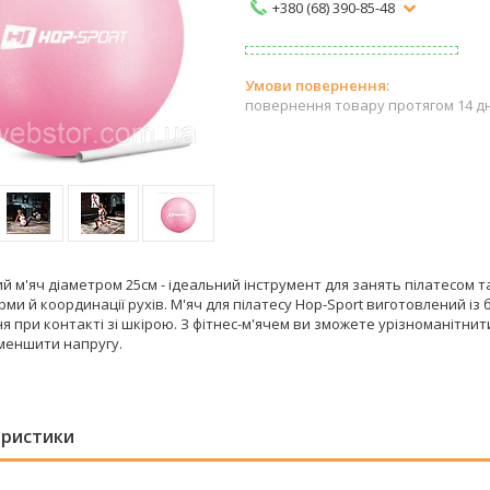
+380 (68) 390-85-48
повернення товару протягом 14 д
й м'яч діаметром 25см - ідеальний інструмент для занять пілатесом
рми й координації рухів. М'яч для пілатесу Hop-Sport виготовлений і
 при контакті зі шкірою. З фітнес-м'ячем ви зможете урізноманітнит
меншити напругу.
еристики