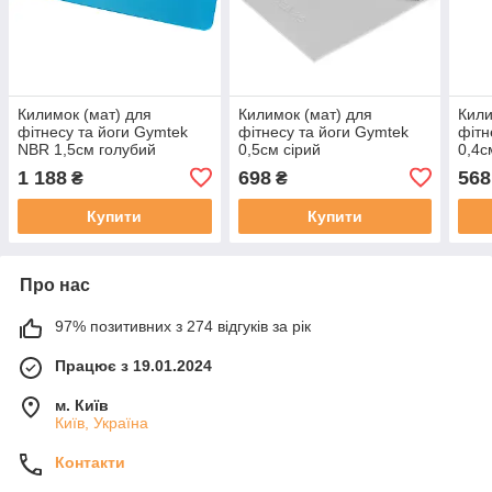
Килимок (мат) для
Килимок (мат) для
Кили
фітнесу та йоги Gymtek
фітнесу та йоги Gymtek
фітн
NBR 1,5см голубий
0,5см сірий
0,4с
1 188
698
568
₴
₴
Купити
Купити
Про нас
97% позитивних з 274 відгуків за рік
Працює з 19.01.2024
м. Київ
Київ, Україна
Контакти