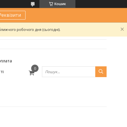
Кошик
Реквізити
лижчого робочого дня (сьогодні).
оплата
ті