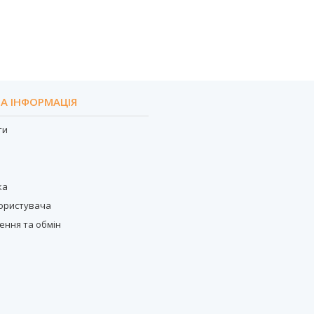
А ІНФОРМАЦІЯ
ти
с
ка
користувача
ення та обмін