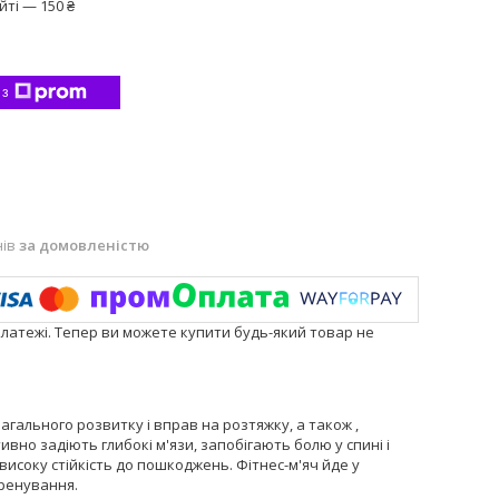
ті — 150 ₴
 з
нів
за домовленістю
платежі. Тепер ви можете купити будь-який товар не
агального розвитку і вправ на розтяжку, а також ,
вно задіють глибокі м'язи, запобігають болю у спині і
високу стійкість до пошкоджень. Фітнес-м'яч йде у
тренування.