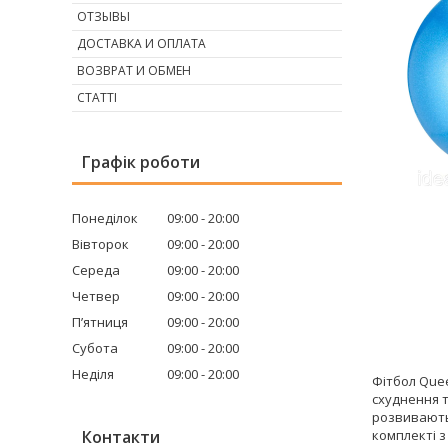
ОТЗЫВЫ
ДОСТАВКА И ОПЛАТА
ВОЗВРАТ И ОБМЕН
СТАТТІ
Графік роботи
Понеділок
09:00
20:00
Вівторок
09:00
20:00
Середа
09:00
20:00
Четвер
09:00
20:00
Пʼятниця
09:00
20:00
Субота
09:00
20:00
Неділя
09:00
20:00
Фітбол Quee
схуднення т
розвивають 
Контакти
комплекті з