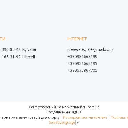
) 390-85-48
Kyivstar
ideawebstor@gmail.com
+380931663199
) 166-31-99
Lifecell
+380931663199
+380675867705
Сайт створений на маркетплейсі
Prom.ua
Продавець на Bigl.ua
📌IdeaWebStor інтернет-магазин товарів для спорту |
Поскаржитися на контент
|
Політика 
Select Language
▼