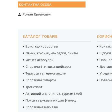
Роман Євгенович
КАТАЛОГ ТОВАРІВ
КОРИСН
Бокс і єдиноборства
Контак
Лямки, крючки, накладки, бинты
Відгуки
Фітнес аксесуари
Про на
Спортивні пляшки, шейкери
Достав
Термоси та термопляшки
Угода 
Спортивні супорти
Поверн
Транспорт
Активний відпочинок, туризм і хобі
Пояси та рукавички для фітнесу
Спортивна магнезія