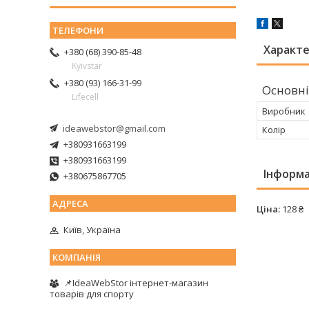
Характ
+380 (68) 390-85-48
Kyivstar
+380 (93) 166-31-99
Основні
Lifecell
Виробник
ideawebstor@gmail.com
Колір
+380931663199
+380931663199
Інформа
+380675867705
Ціна:
128 ₴
Київ, Україна
📌IdeaWebStor інтернет-магазин
товарів для спорту