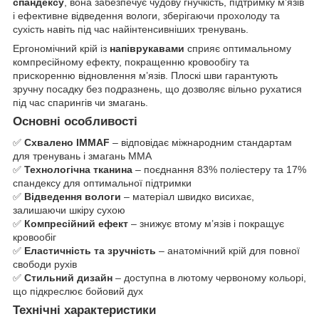
спандексу
, вона забезпечує чудову гнучкість, підтримку м’язів
і ефективне відведення вологи, зберігаючи прохолоду та
сухість навіть під час найінтенсивніших тренувань.
Ергономічний крій із
напіврукавами
сприяє оптимальному
компресійному ефекту, покращенню кровообігу та
прискоренню відновлення м’язів. Плоскі шви гарантують
зручну посадку без подразнень, що дозволяє вільно рухатися
під час спарингів чи змагань.
Основні особливості
✅
Схвалено IMMAF
– відповідає міжнародним стандартам
для тренувань і змагань ММА
✅
Технологічна тканина
– поєднання 83% поліестеру та 17%
спандексу для оптимальної підтримки
✅
Відведення вологи
– матеріал швидко висихає,
залишаючи шкіру сухою
✅
Компресійний ефект
– знижує втому м’язів і покращує
кровообіг
✅
Еластичність та зручність
– анатомічний крій для повної
свободи рухів
✅
Стильний дизайн
– доступна в лютому червоному кольорі,
що підкреслює бойовий дух
Технічні характеристики