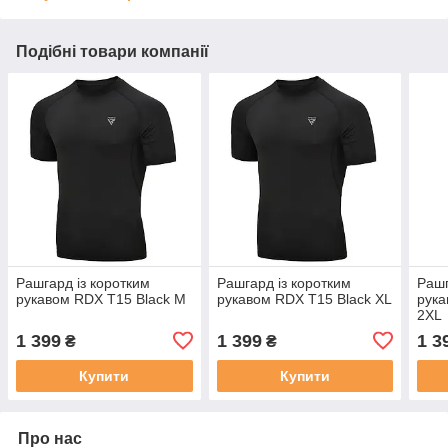
Подібні товари компанії
Рашгард із коротким
Рашгард із коротким
Рашг
рукавом RDX T15 Black M
рукавом RDX T15 Black XL
рука
2XL
1 399
1 399
1 3
₴
₴
Купити
Купити
Про нас