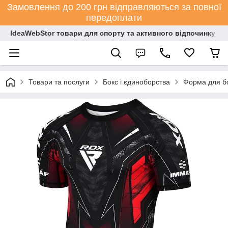
Замовлення до 200 грн відправляються за повної
передоплати
IdeaWebStor товари для спорту та активного відпочинку
Товари та послуги
Бокс і єдиноборства
Форма для бо