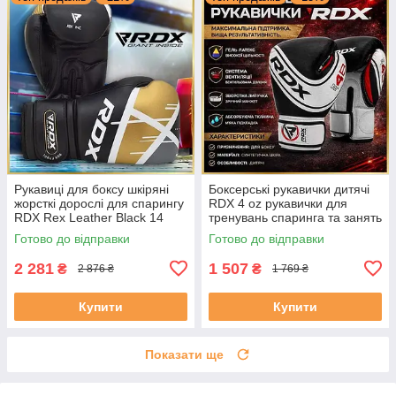
Рукавиці для боксу шкіряні
Боксерські рукавички дитячі
жорсткі дорослі для спарингу
RDX 4 oz рукавички для
RDX Rex Leather Black 14
тренувань спаринга та занять
унцій
боксом
Готово до відправки
Готово до відправки
2 281
1 507
₴
₴
2 876 ₴
1 769 ₴
Купити
Купити
Показати ще