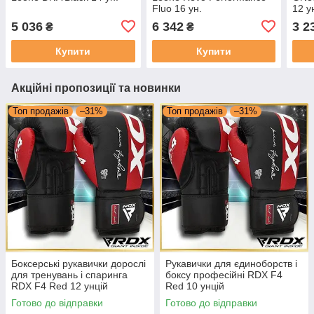
Fluo 16 ун.
12 у
5 036
6 342
3 2
₴
₴
Купити
Купити
Акційні пропозиції та новинки
Топ продажів
–31%
Топ продажів
–31%
Боксерські рукавички дорослі
Рукавички для єдиноборств і
для тренувань і спаринга
боксу професійні RDX F4
RDX F4 Red 12 унцій
Red 10 унцій
Готово до відправки
Готово до відправки