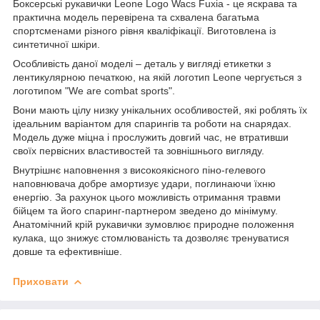
Боксерські рукавички Leone Logo Wacs Fuxia - це яскрава та
практична модель перевірена та схвалена багатьма
спортсменами різного рівня кваліфікації. Виготовлена із
синтетичної шкіри.
Особливість даної моделі – деталь у вигляді етикетки з
лентикулярною печаткою, на якій логотип Leone чергується з
логотипом "We are combat sports".
Вони мають цілу низку унікальних особливостей, які роблять їх
ідеальним варіантом для спарингів та роботи на снарядах.
Модель дуже міцна і прослужить довгий час, не втративши
своїх первісних властивостей та зовнішнього вигляду.
Внутрішнє наповнення з високоякісного піно-гелевого
наповнювача добре амортизує удари, поглинаючи їхню
енергію. За рахунок цього можливість отримання травми
бійцем та його спаринг-партнером зведено до мінімуму.
Анатомічний крій рукавички зумовлює природне положення
кулака, що знижує стомлюваність та дозволяє тренуватися
довше та ефективніше.
Приховати