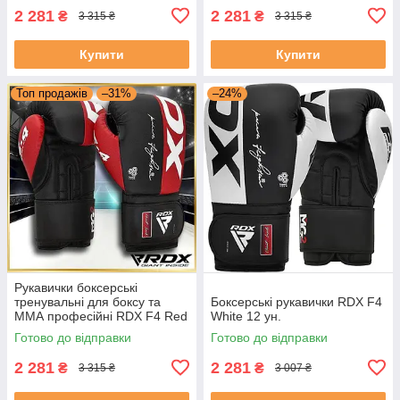
2 281
2 281
₴
₴
3 315 ₴
3 315 ₴
Купити
Купити
Топ продажів
–31%
–24%
Рукавички боксерські
тренувальні для боксу та
Боксерські рукавички RDX F4
ММА професійні RDX F4 Red
White 12 ун.
16 унцій
Готово до відправки
Готово до відправки
2 281
2 281
₴
₴
3 315 ₴
3 007 ₴