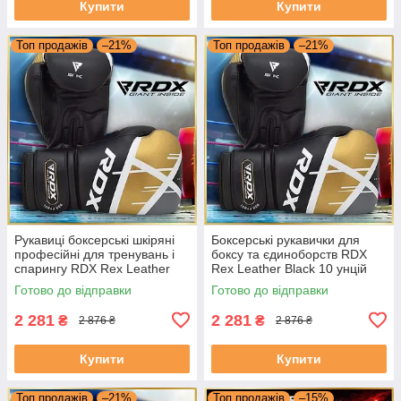
Купити
Купити
Топ продажів
–21%
Топ продажів
–21%
Рукавиці боксерські шкіряні
Боксерські рукавички для
професійні для тренувань і
боксу та єдиноборств RDX
спарингу RDX Rex Leather
Rex Leather Black 10 унцій
Black 8 унцій
Готово до відправки
Готово до відправки
2 281
2 281
₴
₴
2 876 ₴
2 876 ₴
Купити
Купити
Топ продажів
–21%
Топ продажів
–15%