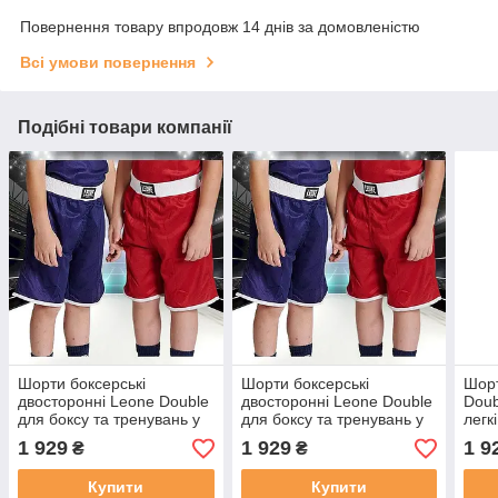
Повернення товару впродовж 14 днів за домовленістю
Всі умови повернення
Подібні товари компанії
Шорти боксерські
Шорти боксерські
Шорт
двосторонні Leone Double
двосторонні Leone Double
Doub
для боксу та тренувань у
для боксу та тренувань у
легк
залі Розмір M
залі Розмір L
проц
1 929
1 929
1 9
₴
₴
Купити
Купити