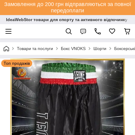
Замовлення до 200 грн відправляються за повної
передоплати
IdeaWebStor товари для спорту та активного відпочинку
Товари та послуги
Бокс VNOKS
Шорти
Боксерськ
Топ продажів