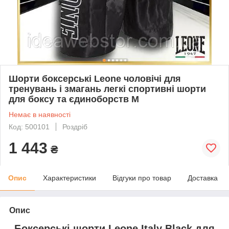
Шорти боксерські Leone чоловічі для
тренувань і змагань легкі спортивні шорти
для боксу та єдиноборств M
Немає в наявності
Код: 500101
Роздріб
1 443
₴
Опис
Характеристики
Відгуки про товар
Доставка
Опис
Боксерські шорти Leone Italy Black для