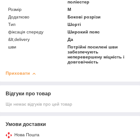
поліестер
Розмір
M
Додатково
Бокові розрізи
Тип
Шорті
фіксація спереду
Широкий пояс
&lt;delivery
Да
шви
Потрійні посилені шви
забезпечують
неперевершену міцність і
довговічність
Приховати
Відгуки про товар
Ще немає відгуків про цей товар
Умови доставки
Нова Пошта