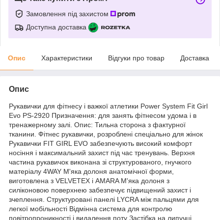
Замовлення під захистом
Доступна доставка
Опис
Характеристики
Відгуки про товар
Доставка
Опис
Рукавички для фітнесу і важкої атлетики Power System Fit Girl
Evo PS-2920 Призначення: для занять фітнесом удома і в
тренажерному залі. Опис: Тильна сторона з фактурної
тканини. Фітнес рукавички, розроблені спеціально для жінок
Рукавички FIT GIRL EVO забезпечують високий комфорт
носіння і максимальний захист під час тренувань. Верхня
частина рукавичок виконана зі структурованого, гнучкого
матеріалу 4WAY М'яка долоня анатомічної форми,
виготовлена з VELVETEX і AMARA М'яка долоня з
силіконовою поверхнею забезпечує підвищений захист і
зчеплення. Структуровані панелі LYCRA між пальцями для
легкої мобільності Відмінна система для контролю
повітропроникності і видалення поту Застібка на липучці