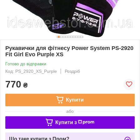
Рукавички для фітнесу Power System PS-2920
Fit Girl Evo Purple XS
Готово до відправки
Код: PS_2920_XS_Purple
Роздріб
770
₴
Купити
або
Купити з
Що таке купити з Пром?