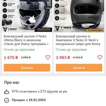
Боксерський шолом V Noks
Боксерський шолом із
Ultima Black із захисною
бампером V Noks Vi Venti з
сіткою для боксу тренувань і
натуральної шкіри для боксу
спарингів L/XL
та спарингів
Готово до відправки
Готово до відправки
1 675
3 993
₴
₴
2 095 ₴
4 410 ₴
Купити
Купити
Про нас
97% позитивних з 273 відгуків за рік
Працює з 19.01.2024