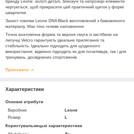
бренду Leone: золоті деталі, блискучі та непрозорі елементи
чергуються, щоб прикрасити цей практичний щиток у формі
шкарпетки.
Захист гомілки Leone DNA Black виготовлений з бавовняного
матеріалу. Має піно гелеве наповнення.
Точна анатомічна форма та верхня смуга із застібкою на
липучці Velcro гарантують ідеальне прилягання та
стабільність. Ідеально підходить для щоденного
використання; відмінно підходить як для початківців, так і для
тренувань. досвідчених спортсменів.
Приховати
Характеристики
Основні атрибути
Виробник
Leone
Розмір
L
Користувальницькі характеристики
&lt;delivery
Да