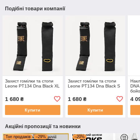
Подібні товари компанії
Захист гомілки та стопи
Захист гомілки та стопи
Накл
Leone PT134 Dna Black XL
Leone PT134 Dna Black S
DNA
бой
кікб
1 680
1 680
4 0
₴
₴
S За
Купити
Купити
Акційні пропозиції та новинки
Топ продажів
–29%
–20%