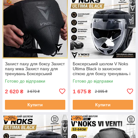
Захист паху для боксу Захист
Боксерський шолом V Noks
паху мма Захист паху для
Ultima Black із захисною
тренувань Боксерський
сіткою для боксу тренувань і
захист паху V`Noks Vi Venti
спарингів S/M
Готово до відправки
Готово до відправки
2 620
1 675
₴
₴
3 670 ₴
2 095 ₴
Купити
Купити
–20%
–9%