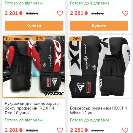
16 унцій
Готово до відправки
Готово до відправки
2 281
2 281
₴
₴
3 315 ₴
3 315 ₴
Купити
Купити
Топ продажів
–31%
–24%
Рукавички для єдиноборств і
боксу професійні RDX F4
Боксерські рукавички RDX F4
Red 10 унцій
White 12 ун.
Готово до відправки
Готово до відправки
2 281
2 281
₴
₴
3 315 ₴
3 007 ₴