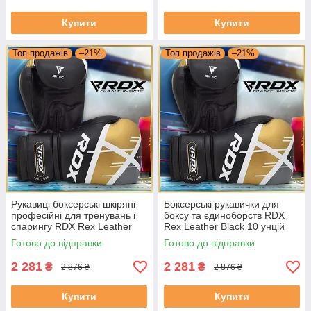
Купити
Купити
Топ продажів
–21%
Топ продажів
–21%
Рукавиці боксерські шкіряні
Боксерські рукавички для
професійні для тренувань і
боксу та єдиноборств RDX
спарингу RDX Rex Leather
Rex Leather Black 10 унцій
Black 8 унцій
Готово до відправки
Готово до відправки
2 281
2 281
₴
₴
2 876 ₴
2 876 ₴
Купити
Купити