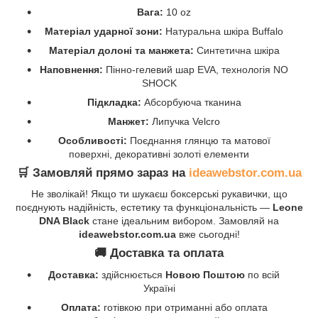
Вага:
10 oz
Матеріал ударної зони:
Натуральна шкіра Buffalo
Матеріал долоні та манжета:
Синтетична шкіра
Наповнення:
Пінно-гелевий шар EVA, технологія NO
SHOCK
Підкладка:
Абсорбуюча тканина
Манжет:
Липучка Velcro
Особливості:
Поєднання глянцю та матової
поверхні, декоративні золоті елементи
🛒 Замовляй прямо зараз на
ideawebstor.com.ua
Не зволікай! Якщо ти шукаєш боксерські рукавички, що
поєднують надійність, естетику та функціональність —
Leone
DNA Black
стане ідеальним вибором. Замовляй на
ideawebstor.com.ua
вже сьогодні!
🚚 Доставка та оплата
Доставка:
здійснюється
Новою Поштою
по всій
Україні
Оплата:
готівкою при отриманні або оплата