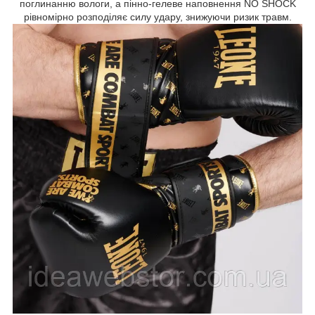
поглинанню вологи, а пінно-гелеве наповнення NO SHOCK
рівномірно розподіляє силу удару, знижуючи ризик травм.