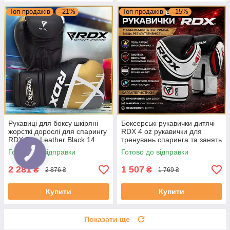
Топ продажів
–21%
Топ продажів
–15%
Рукавиці для боксу шкіряні
Боксерські рукавички дитячі
жорсткі дорослі для спарингу
RDX 4 oz рукавички для
RDX Rex Leather Black 14
тренувань спаринга та занять
унцій
боксом
Готово до відправки
Готово до відправки
2 281
1 507
₴
₴
2 876 ₴
1 769 ₴
Купити
Купити
Показати ще