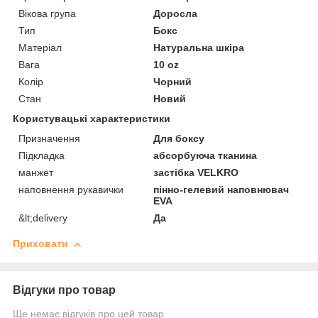
Вікова група
Доросла
Тип
Бокс
Матеріал
Натуральна шкіра
Вага
10 oz
Колір
Чорний
Стан
Новий
Користувацькі характеристики
Призначення
Для боксу
Підкладка
абсорбуюча тканина
манжет
застібка VELKRO
наповнення рукавички
пінно-гелевий наповнювач
EVA
&lt;delivery
Да
Приховати
Відгуки про товар
Ще немає відгуків про цей товар