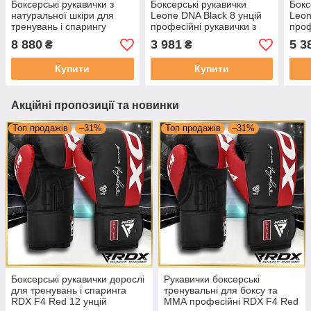
Боксерські рукавички з
Боксерські рукавички
Бокс
натуральної шкіри для
Leone DNA Black 8 унцій
Leon
тренувань і спарингу
професійні рукавички з
проф
професійні Leone GN111
натуральної шкіри для
нату
8 880
3 981
5 3
₴
₴
THE GREATEST Black 10
боксу, кікбоксингу та муай-
бокс
унцій
тай
тай
Купити
Купити
Акційні пропозиції та новинки
Топ продажів
–31%
Топ продажів
–31%
Боксерські рукавички дорослі
Рукавички боксерські
для тренувань і спаринга
тренувальні для боксу та
RDX F4 Red 12 унцій
ММА професійні RDX F4 Red