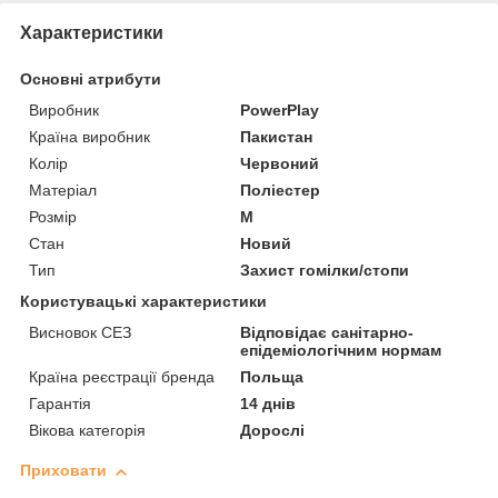
Характеристики
Основні атрибути
Виробник
PowerPlay
Країна виробник
Пакистан
Колір
Червоний
Матеріал
Поліестер
Розмір
M
Стан
Новий
Тип
Захист гомілки/стопи
Користувацькі характеристики
Висновок СЕЗ
Відповідає санітарно-
епідеміологічним нормам
Країна реєстрації бренда
Польща
Гарантія
14 днів
Вікова категорія
Дорослі
Приховати