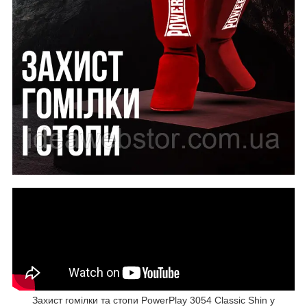
Захист гомілки та стопи PowerPlay 3054 Classic Shin у