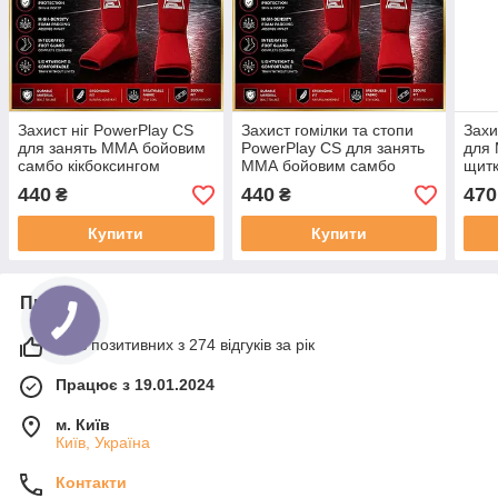
Захист ніг PowerPlay CS
Захист гомілки та стопи
Захи
для занять ММА бойовим
PowerPlay CS для занять
для 
самбо кікбоксингом
ММА бойовим самбо
щитк
червоні розмір S
кікбоксингом червоні
трен
440
440
470
₴
₴
розмір L
Powe
Shin
Купити
Купити
Про нас
97% позитивних з 274 відгуків за рік
Працює з 19.01.2024
м. Київ
Київ, Україна
Контакти