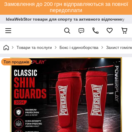
Замовлення до 200 грн відправляються за повної
передоплати
IdeaWebStor товари для спорту та активного відпочинку
Товари та послуги
Бокс і єдиноборства
Захист гомілк
Топ продажів