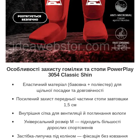
Особливості захисту гомілки та стопи PowerPlay
3054 Classic Shin
Еластичний матеріал (бавовна + поліестер) для
щільної посадки та довговічності
Посилений захист передньої частини стопи завтовшки
1,5 см
Внутрішня сітка для вентиляції й поглинання вологи
Універсальний розмір M — підходить більшості
дорослих спортсменів
Застібка-липучка під коліном — фіксація без ковзання