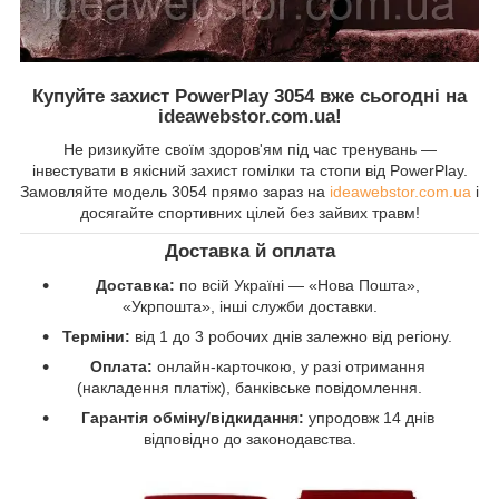
Купуйте захист PowerPlay 3054 вже сьогодні на
ideawebstor.com.ua!
Не ризикуйте своїм здоров'ям під час тренувань —
інвестувати в якісний захист гомілки та стопи від PowerPlay.
Замовляйте модель 3054 прямо зараз на
ideawebstor.com.ua
і
досягайте спортивних цілей без зайвих травм!
Доставка й оплата
Доставка:
по всій Україні — «Нова Пошта»,
«Укрпошта», інші служби доставки.
Терміни:
від 1 до 3 робочих днів залежно від регіону.
Оплата:
онлайн-карточкою, у разі отримання
(накладення платіж), банківське повідомлення.
Гарантія обміну/відкидання:
упродовж 14 днів
відповідно до законодавства.