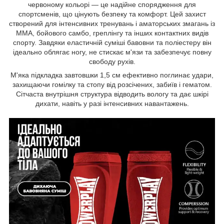
червоному кольорі — це надійне спорядження для
спортсменів, що цінують безпеку та комфорт. Цей захист
створений для інтенсивних тренувань і аматорських змагань із
ММА, бойового самбо, греплінгу та інших контактних видів
спорту. Завдяки еластичній суміші бавовни та поліестеру він
ідеально облягає ногу, не стискає м'язи та забезпечує повну
свободу рухів.
М'яка підкладка завтовшки 1,5 см ефективно поглинає удари,
захищаючи гомілку та стопу від розсічених, забиїв і гематом.
Сітчаста внутрішня структура відводить вологу та дає шкірі
дихати, навіть у разі інтенсивних навантажень.