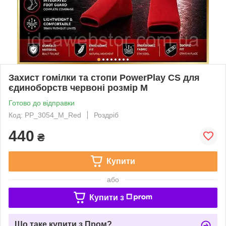
Захист гомілки та стопи PowerPlay CS для
єдиноборств червоні розмір M
Готово до відправки
Код: PP_3054_M_Red
Роздріб
440
₴
Купити
або
Купити з
Що таке купити з Пром?