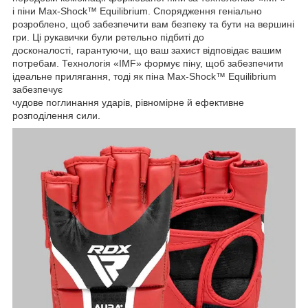
і піни Max-Shock™ Equilibrium. Спорядження геніально
розроблено, щоб забезпечити вам безпеку та бути на вершині
гри. Ці рукавички були ретельно підбиті до
досконалості, гарантуючи, що ваш захист відповідає вашим
потребам. Технологія «IMF» формує піну, щоб забезпечити
ідеальне прилягання, тоді як піна Max-Shock™ Equilibrium
забезпечує
чудове поглинання ударів, рівномірне й ефективне
розподілення сили.