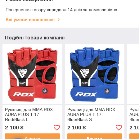
Повернення товару впродовж 14 днів за домовленістю
Всі умови повернення
Подібні товари компанії
Рукавиці для ММА RDX
Рукавиці для ММА RDX
Рук
AURA PLUS T-17
AURA PLUS T-17
AUR
Red/Black L
Blue/Black S
Blue
2 100
2 100
2 1
₴
₴
Купити
Купити