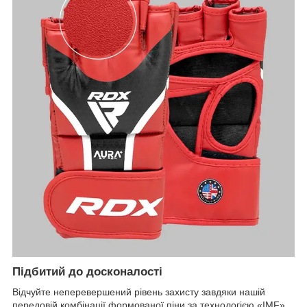
Підбитий до досконалості
Відчуйте неперевершений рівень захисту завдяки нашій
передовій комбінації формованої піни за технологією «IMF»