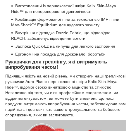
Виготовлений із першокласної шкіри Kalix Skin-Maya
Hide™ для неперевершеної довговічності
Комбінація формованої піни за технологією IMF і піни
Max-Shock™ Equilibrium для чудового захисту
Внутрішня підкладка Dazzle Fabric, що відповідає
REACH, забезпечує відведення вологи
Застібка Quick-Ez на липучці для легкого застібання
Ергономічна посадка для досконалої боротьби
Рукавички для греплінгу, які витримують
випробування часом!
Піднявши якість на новий рівень, ми створили наші греплінгові
рукавички Aura Plus із першокласної шкіри Kalix Skin-Maya
Hide™, відомої своєю винятковою міцністю та стійкістю.
Незалежно від того, чи є ви професійним спортсменом, чи
відданим ентузіастом, ви можете бути впевнені, що наші
продукти витримають випробування часом, забезпечуючи вам
надійність і довговічність вашого тренувального та бойового
спорядження, яких ви заслуговуєте.