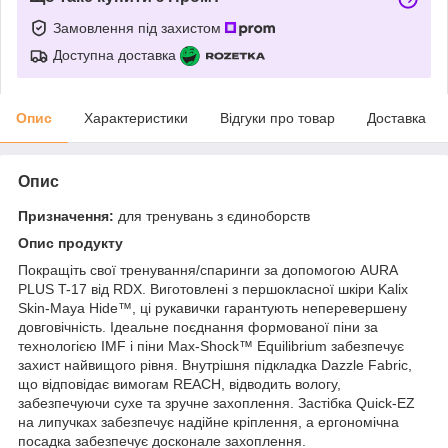
Замовлення під захистом
Доступна доставка
Опис
Характеристики
Відгуки про товар
Доставка
Опис
Призначення:
для тренувань з єдиноборств
Опис продукту
Покращіть свої тренування/спаринги за допомогою AURA
PLUS T-17 від RDX. Виготовлені з першокласної шкіри Kalix
Skin-Maya Hide™, ці рукавички гарантують неперевершену
довговічність. Ідеальне поєднання формованої піни за
технологією IMF і піни Max-Shock™ Equilibrium забезпечує
захист найвищого рівня. Внутрішня підкладка Dazzle Fabric,
що відповідає вимогам REACH, відводить вологу,
забезпечуючи сухе та зручне захоплення. Застібка Quick-EZ
на липучках забезпечує надійне кріплення, а ергономічна
посадка забезпечує досконале захоплення.