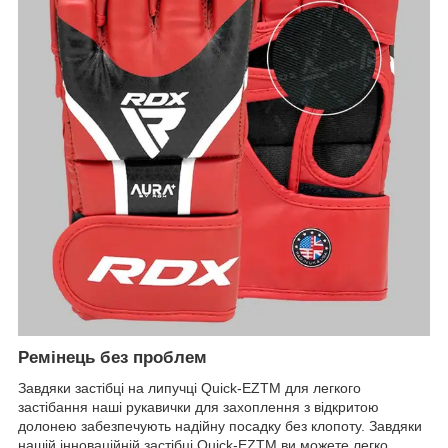
Ремінець без проблем
Завдяки застібці на липучці Quick-EZTM для легкого
застібання наші рукавички для захоплення з відкритою
долонею забезпечують надійну посадку без клопоту. Завдяки
нашій інноваційній застібці Quick-EZTM ви можете легко