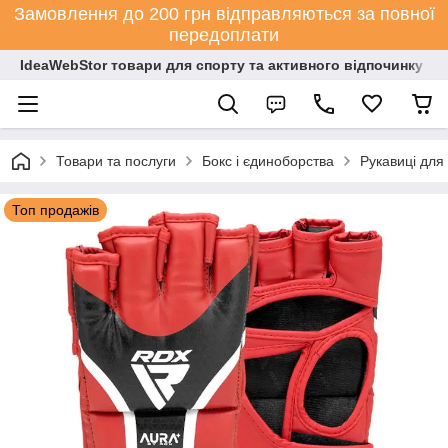
Замовлення до 200 грн відправляються за повної
передоплати
IdeaWebStor товари для спорту та активного відпочинку
Товари та послуги
Бокс і єдиноборства
Рукавиці для
Топ продажів