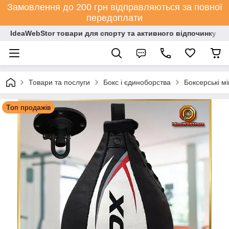
Замовлення до 200 грн відправляються за повної
передоплати
IdeaWebStor товари для спорту та активного відпочинку
Товари та послуги
Бокс і єдиноборства
Боксерські мі
Топ продажів