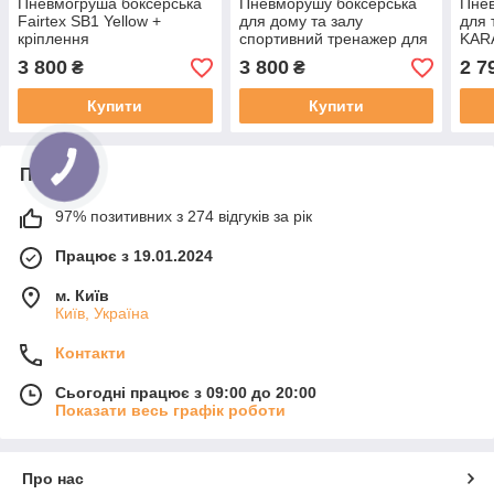
Пневмогруша боксерська
Пневморушу боксерська
Пне
Fairtex SB1 Yellow +
для дому та залу
для 
кріплення
спортивний тренажер для
KARA
боксу ударної техніки
Blac
3 800
3 800
2 7
₴
₴
Fairtex SB1 Blue
Трен
бокс
Купити
Купити
Про нас
97% позитивних з 274 відгуків за рік
Працює з 19.01.2024
м. Київ
Київ, Україна
Контакти
Сьогодні працює з 09:00 до 20:00
Показати весь графік роботи
Про нас