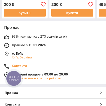
йоги пілатесу стретчингу
для йоги
200
200
495
₴
₴
та фітнесу
Купити
Купити
Про нас
97% позитивних з 273 відгуків за рік
Працює з 19.01.2024
м. Київ
Київ, Україна
Контакти
Сьогодні працює з 09:00 до 20:00
КНОПКА
Показати весь графік роботи
ЗВ'ЯЗКУ
Про нас
Контакти