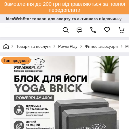
Замовлення до 200 грн відправляються за повної
передоплати
IdeaWebStor товари для спорту та активного відпочинку
Товари та послуги
PowerPlay
Фітнес аксесуари
М
Топ продажів