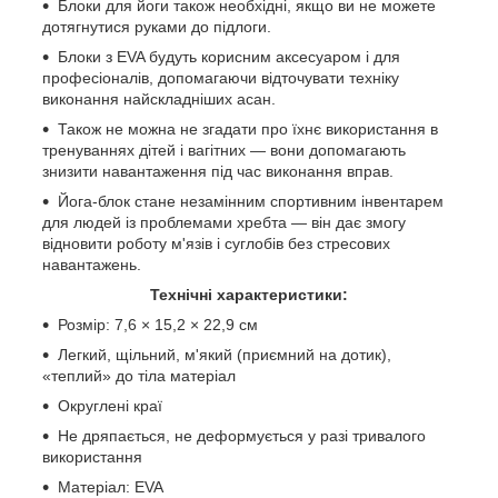
Блоки для йоги також необхідні, якщо ви не можете
дотягнутися руками до підлоги.
Блоки з EVA будуть корисним аксесуаром і для
професіоналів, допомагаючи відточувати техніку
виконання найскладніших асан.
Також не можна не згадати про їхнє використання в
тренуваннях дітей і вагітних — вони допомагають
знизити навантаження під час виконання вправ.
Йога-блок стане незамінним спортивним інвентарем
для людей із проблемами хребта — він дає змогу
відновити роботу м'язів і суглобів без стресових
навантажень.
Технічні характеристики:
Розмір: 7,6 × 15,2 × 22,9 см
Легкий, щільний, м'який (приємний на дотик),
«теплий» до тіла матеріал
Округлені краї
Не дряпається, не деформується у разі тривалого
використання
Матеріал: EVA