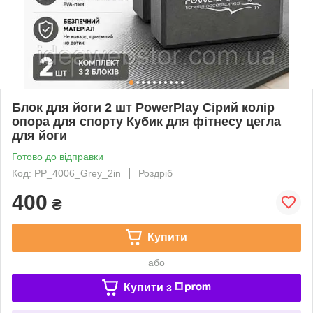
Блок для йоги 2 шт PowerPlay Сірий колір
опора для спорту Кубик для фітнесу цегла
для йоги
Готово до відправки
Код: PP_4006_Grey_2in
Роздріб
400
₴
Купити
або
Купити з