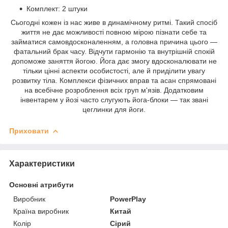
Комплект: 2 штуки
Сьогодні кожен із нас живе в динамічному ритмі. Такий спосіб
життя не дає можливості повною мірою пізнати себе та
займатися самовдосконаленням, а головна причина цього —
фатальний брак часу. Відчути гармонію та внутрішній спокій
допоможе заняття йогою. Йога дає змогу вдосконалювати не
тільки цінні аспекти особистості, але й приділити увагу
розвитку тіла. Комплекси фізичних вправ та асан спрямовані
на всебічне розроблення всіх груп м'язів. Додатковим
інвентарем у йозі часто слугують йога-блоки — так звані
цеглинки для йоги.
Приховати
Характеристики
Основні атрибути
Виробник
PowerPlay
Країна виробник
Китай
Колір
Сірий