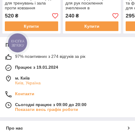
для тренувань і зала
для рук посилення
та ф
проти ковзання
зчеплення в
для 
поліпшення хвату MadMax
тренажерному залі
Powe
520
240
295
₴
₴
MFA-279 Liquid Chalk
MadMax MFA-278 Liquid
Chal
250ml.
Chalk 50ml.
Купити
Купити
КНОПКА
Про нас
ЗВ'ЯЗКУ
97% позитивних з 274 відгуків за рік
Працює з 19.01.2024
м. Київ
Київ, Україна
Контакти
Сьогодні працює з 09:00 до 20:00
Показати весь графік роботи
Про нас