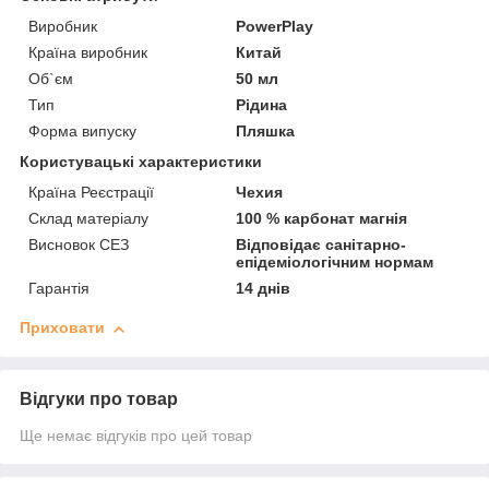
Виробник
PowerPlay
Країна виробник
Китай
Об`єм
50 мл
Тип
Рідина
Форма випуску
Пляшка
Користувацькі характеристики
Країна Реєстрації
Чехия
Склад матеріалу
100 % карбонат магнія
Висновок СЕЗ
Відповідає санітарно-
епідеміологічним нормам
Гарантія
14 днів
Приховати
Відгуки про товар
Ще немає відгуків про цей товар