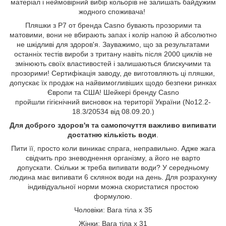
матеріал і неймовірний вибір кольорів не залишать байдужим
жодного споживача!
Пляшки з Р7 от бренда Casno бувають прозорими та
матовими, вони не вбирають запах і колір напою й абсолютно
не шкідливі для здоров'я. Зауважимо, що за результатами
останніх тестів вироби з тритану навіть після 2000 циклів не
змінюють своїх властивостей і залишаються блискучими та
прозорими! Сертифікація заводу, де виготовляють ці пляшки,
допускає їх продаж на найвимогливіших щодо безпеки ринках
Європи та США! Шейкері бренду Casno
пройшли гігієнічний висновок на території України (No12.2-
18.3/20534 від 08.09.20.)
Для доброго здоров'я та самопочуття важливо випивати
достатню кількість води
.
Пити її, просто коли виникає спрага, неправильно. Адже жага
свідчить про зневоднення організму, а його не варто
допускати. Скільки ж треба випивати води? У середньому
людина має випивати 6 склянок води на день. Для розрахунку
індивідуальної норми можна скористатися простою
формулою.
Чоловіки: Вага тіла х 35
Жінки: Вага тіла х 31