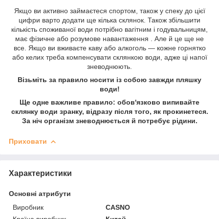
Якщо ви активно займаєтеся спортом, також у спеку до цієї
цифри варто додати ще кілька склянок. Також збільшити
кількість споживаної води потрібно вагітним і годувальницям,
має фізичне або розумове навантаження . Але й це ще не
все. Якщо ви вживаєте каву або алкоголь — кожне горнятко
або келих треба компенсувати склянкою води, адже ці напої
зневоднюють.
Візьміть за правило носити із собою завжди пляшку
води!
Ще одне важливе правило: обов'язково випивайте
склянку води зранку, відразу після того, як прокинетеся.
За ніч організм зневоднюється й потребує рідини.
Приховати
Характеристики
Основні атрибути
Виробник
CASNO
Країна виробник
Китай