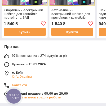
Спортивний електричний
Автоматичний
Шейк
шейкер для коктейлів
електричний шейкер для
води
протеїну та БАД
протеїнових коктейлів
харч
автоматичний міксер
спортивний міксер шейкер
Шейк
1 540
1 540
940
₴
₴
шейкер VOLTRX Gallium
VOLTRX Gallium 700
Blen
700 мл. Tritan Green
мл. Tritan Mint
Купити
Купити
Про нас
97% позитивних з 274 відгуків за рік
Працює з 19.01.2024
м. Київ
Київ, Україна
Контакти
Сьогодні працює з 09:00 до 20:00
КНОПКА
Показати весь графік роботи
ЗВ'ЯЗКУ