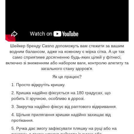
Шейкер бренду Casno допоможуть вам стежити за вашим
водним балансом, адже на кожному є мірка сітка. А це так
само сприятиме досягненню будь-яких цілей у фітнесі,
включно зі зниженням або набором ваги, контролю апетиту та
загального стану здоров'я.
Як це працює?
Просто відкрутіть кришку.
Кришка надійно фіксується на 180 градусах, що
робить її зручною, особливо в дорозі.
Закрутка надійно фіксує від раптового відкривання.
Щільне прилягання кришки надійно захищає від
протікання.
Ручка дає змогу зафіксувати пляшку на руці або на
рюкзаку, а також швидко виймати із сумки або