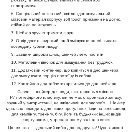
велотримача.
Спеціальний нековзний, світловідштовхувальний
матовий матеріал корпусу soft touch приємний на дотик,
стійкий до пошкоджень.
Шейкер зручно тримати в руці.
Отвір досить широкий, щоб змішувати напої, кидати
всередину кубики льоду.
Завдяки широкій шийці шейкер легко чистити.
Металевий віночок для змішування без грудочок.
Додатковий контейнер, що кріпиться в дно шейкера,
дає змогу взяти порцію протеїну із собою.
Контейнер для таблеток кріпиться до дна шейкера.
Casno — шейкер для води, виготовлень з якісного
P7 поліефірного пластику, він не має стороннього запаху,
зручний у використанні, не шкідливий для здоров'я. Шейкер
ідеально підходить для піших прогулянок, їзди на велосипеді,
для кемпінгу, трекінгу, бігу, йоги та будь-яких інших видів
спорту вдома, у тренажерному залі та в офісі.
Ця пляшка — ідеальний вибір для подарунка! Чудові якості