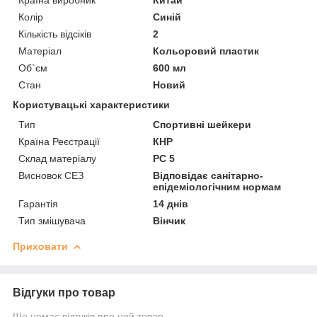
Колір
Синій
Кількість відсіків
2
Матеріал
Кольоровий пластик
Об`єм
600 мл
Стан
Новий
Користувацькі характеристики
Тип
Спортивні шейкери
Країна Реєстрації
КНР
Склад матеріалу
PC 5
Висновок СЕЗ
Відповідає санітарно-
епідеміологічним нормам
Гарантія
14 днів
Тип змішувача
Вінчик
Приховати
Відгуки про товар
Ще немає відгуків про цей товар