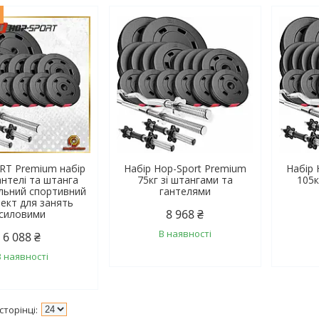
ж
T Premium набір
Набір Hop-Sport Premium
Набір 
антелі та штанга
75кг зі штангами та
105к
альний спортивний
гантелями
ект для занять
8 968 ₴
силовими
В наявності
6 088 ₴
В наявності