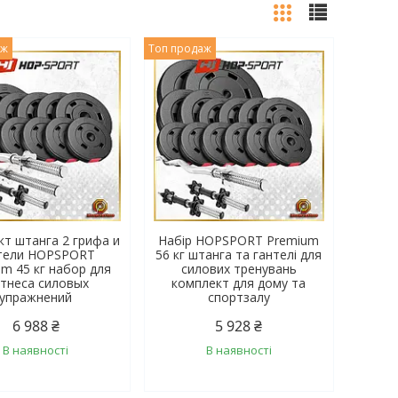
аж
Топ продаж
т штанга 2 грифа и
Набір HOPSPORT Premium
тели HOPSPORT
56 кг штанга та гантелі для
m 45 кг набор для
силових тренувань
тнеса силовых
комплект для дому та
упражнений
спортзалу
6 988 ₴
5 928 ₴
В наявності
В наявності