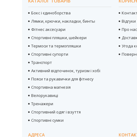
КАТАЛОГ ТОВАРІВ
КОРИСН
Бокс і єдиноборства
Контак
Лямки, крючки, накладки, бинты
Відгуки
Фітнес аксесуари
Про на
Спортивні пляшки, шейкери
Достав
Термоси та термопляшки
Угода 
Спортивні супорти
Поверн
Транспорт
Активний відпочинок, туризм і хобі
Пояси та рукавички для фітнесу
Спортивна магнезія
Велорукавиці
Тренажери
Спортивний одяг і взуття
Спортивні сумки