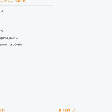
А ІНФОРМАЦІЯ
ти
с
ка
користувача
ення та обмін