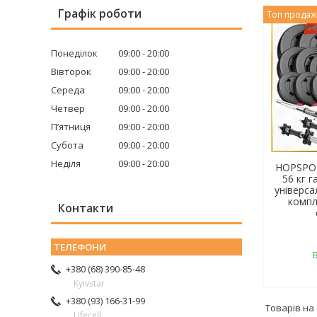
Графік роботи
Топ прода
Понеділок
09:00
20:00
Вівторок
09:00
20:00
Середа
09:00
20:00
Четвер
09:00
20:00
Пʼятниця
09:00
20:00
Субота
09:00
20:00
Неділя
09:00
20:00
HOPSPOR
56 кг г
універс
компл
Контакти
+380 (68) 390-85-48
Kyivstar
+380 (93) 166-31-99
Lifecell