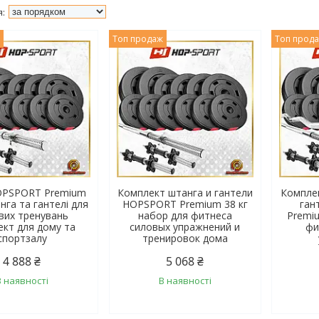
ж
Топ продаж
Топ прод
OPSPORT Premium
Комплект штанга и гантели
Комплек
нга та гантелі для
HOPSPORT Premium 38 кг
ган
вих тренувань
набор для фитнеса
Premiu
ект для дому та
силовых упражнений и
фи
спортзалу
тренировок дома
4 888 ₴
5 068 ₴
В наявності
В наявності