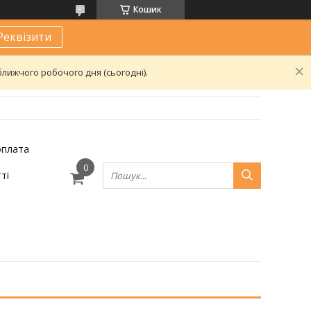
Кошик
Реквізити
лижчого робочого дня (сьогодні).
оплата
ті