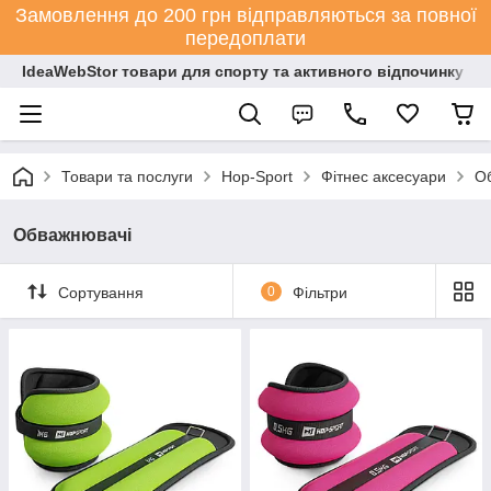
Замовлення до 200 грн відправляються за повної
передоплати
IdeaWebStor товари для спорту та активного відпочинку
Товари та послуги
Hop-Sport
Фітнес аксесуари
О
Обважнювачі
Сортування
0
Фільтри