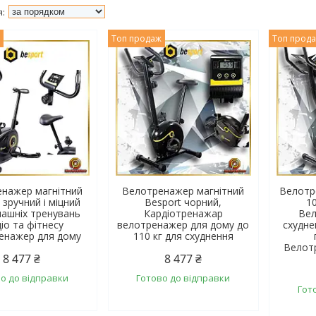
ж
Топ продаж
Топ прод
нажер магнітний
Велотренажер магнітний
Велотр
 зручний і міцний
Besport чорний,
1
машніх тренувань
Кардіотренажар
Вел
іо та фітнесу
велотренажер для дому до
схудн
енажер для дому
110 кг для схуднення
Велот
8 477 ₴
8 477 ₴
о до відправки
Готово до відправки
Гот