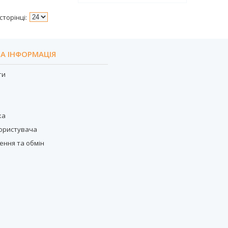
А ІНФОРМАЦІЯ
ти
с
ка
користувача
ення та обмін