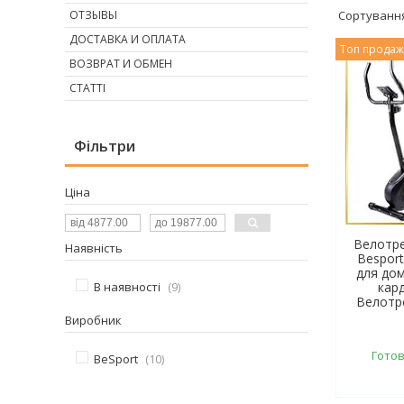
ОТЗЫВЫ
ДОСТАВКА И ОПЛАТА
Топ прода
ВОЗВРАТ И ОБМЕН
СТАТТІ
Фільтри
Ціна
Велотре
Наявність
Besport
для до
В наявності
9
кард
Велотр
Виробник
Готов
BeSport
10