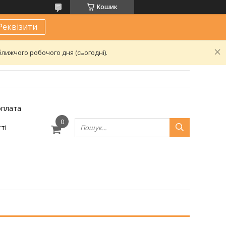
Кошик
Реквізити
лижчого робочого дня (сьогодні).
оплата
ті