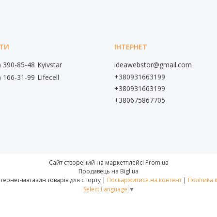
) 390-85-48
Kyivstar
ideawebstor@gmail.com
+380931663199
) 166-31-99
Lifecell
+380931663199
+380675867705
Сайт створений на маркетплейсі
Prom.ua
Продавець на Bigl.ua
📌IdeaWebStor інтернет-магазин товарів для спорту |
Поскаржитися на контент
|
Політика 
Select Language
▼