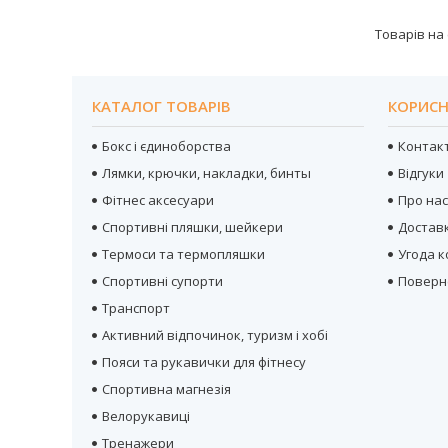
КАТАЛОГ ТОВАРІВ
КОРИСН
Бокс і єдиноборства
Контак
Лямки, крючки, накладки, бинты
Відгуки
Фітнес аксесуари
Про на
Спортивні пляшки, шейкери
Достав
Термоси та термопляшки
Угода 
Спортивні супорти
Поверн
Транспорт
Активний відпочинок, туризм і хобі
Пояси та рукавички для фітнесу
Спортивна магнезія
Велорукавиці
Тренажери