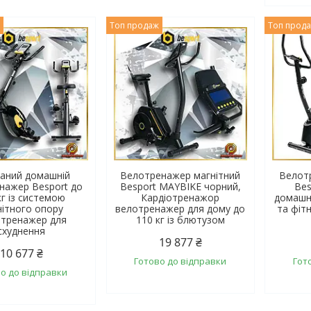
ж
Топ продаж
Топ прод
аний домашній
Велотренажер магнітний
Велот
нажер Besport до
Besport MAYBIKE чорний,
Bes
кг із системою
Кардіотренажор
домашні
нітного опору
велотренажер для дому до
та фіт
тренажер для
110 кг із блютузом
схуднення
19 877 ₴
10 677 ₴
Готово до відправки
Гот
о до відправки