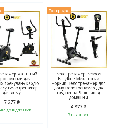
аж
Топ продаж
ренажер магнітний
Велотренажер Besport
port міцний для
EasyRide Механічний
х тренувань кардіо
Чорний Велотренажер для
несу Велотренажер
дому Велотренажер для
для дому
схуднення Велосипед
домашній
7 277 ₴
4 877 ₴
ово до відправки
В наявності