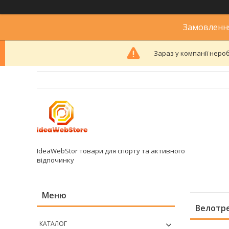
Замовлення
Зараз у компанії неро
IdeaWebStor товари для спорту та активного
відпочинку
Велотр
КАТАЛОГ