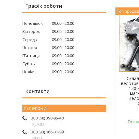
Графік роботи
Топ прода
Понеділок
09:00
20:00
Вівторок
09:00
20:00
Середа
09:00
20:00
Четвер
09:00
20:00
Пʼятниця
09:00
20:00
Субота
09:00
20:00
Неділя
09:00
20:00
Склад
велотре
130 
Контакти
маг
Вело
+380 (68) 390-85-48
Готов
Kyivstar
+380 (93) 166-31-99
Lifecell