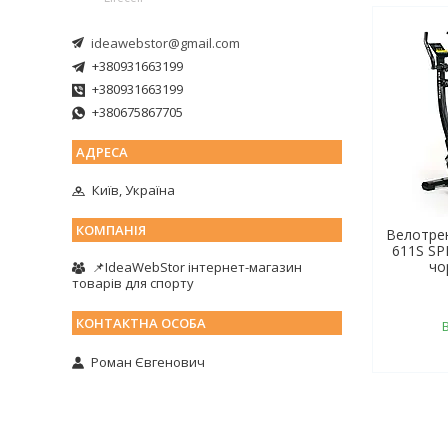
ideawebstor@gmail.com
+380931663199
+380931663199
+380675867705
Київ, Україна
Велотре
611S SP
чо
📌IdeaWebStor інтернет-магазин
товарів для спорту
Роман Євгенович