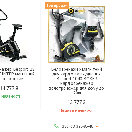
Топ продаж
нажер Besport BS-
Велотренажер магнітний
RINTER магнітний
для кардіо та схуднення
рно-жовтий
Besport 1040 BOXER
Кардіотренажер
14 777 ₴
велотренажер для дому до
120кг
В наявності
12 777 ₴
Немає в наявності
+380 (68) 390-85-48