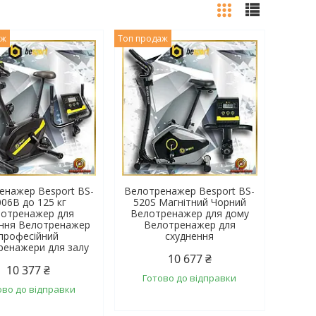
аж
Топ продаж
енажер Besport BS-
Велотренажер Besport BS-
006B до 125 кг
520S Магнітний Чорний
отренажер для
Велотренажер для дому
ення Велотренажер
Велотренажер для
професійний
схуднення
ренажери для залу
10 677 ₴
10 377 ₴
Готово до відправки
ово до відправки