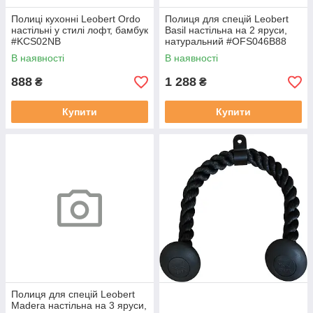
Полиці кухонні Leobert Ordo
Полиця для спецій Leobert
настільні у стилі лофт, бамбук
Basil настільна на 2 яруси,
#KCS02NB
натуральний #OFS046B88
В наявності
В наявності
888
1 288
₴
₴
Купити
Купити
Полиця для спецій Leobert
Madera настільна на 3 яруси,