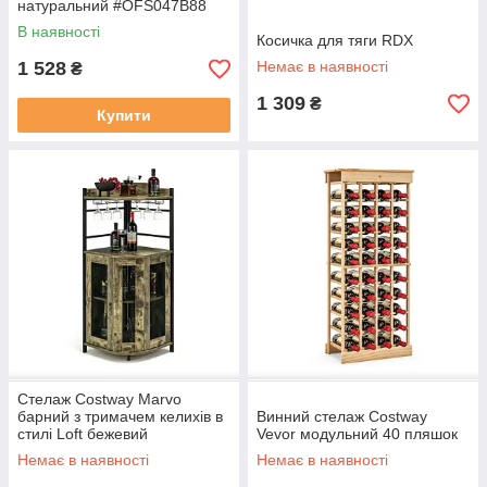
натуральний #OFS047B88
В наявності
Косичка для тяги RDX
1 528
Немає в наявності
₴
1 309
₴
Купити
Стелаж Costway Marvo
барний з тримачем келихів в
Винний стелаж Costway
стилі Loft бежевий
Vevor модульний 40 пляшок
Немає в наявності
Немає в наявності