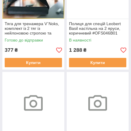
Тяга для тренажера V`Noks,
Полиця для спецій Leobert
комплект із 2 тяг із
Basil настільна на 2 яруси,
нейлоновою стропою та
коричневий #OFS046B01
прогумованою ручкою
Готово до відправки
В наявності
377
1 288
₴
₴
Купити
Купити