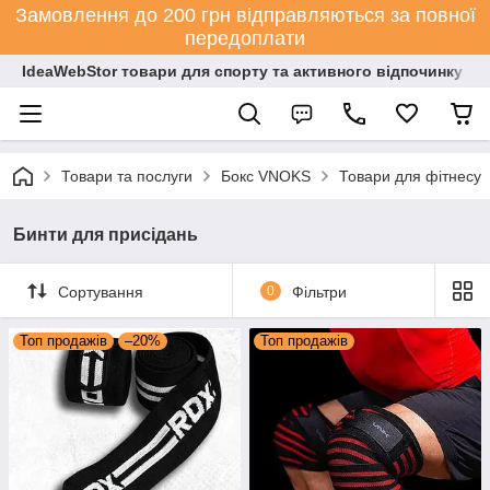
Замовлення до 200 грн відправляються за повної
передоплати
IdeaWebStor товари для спорту та активного відпочинку
Товари та послуги
Бокс VNOKS
Товари для фітнесу
Бинти для присідань
Сортування
0
Фільтри
Топ продажів
–20%
Топ продажів