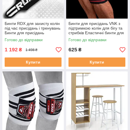
Бинти RDX для захисту колін
Бинти для присідань VNK з
під час присідань і тренувань
підтримкою колін для бігу та
Бинти для присідань
стрибків Еластичні бинти для
колін
Готово до відправки
Готово до відправки
1 192
625
₴
₴
1 498 ₴
Купити
Купити