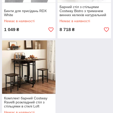
Барний стіл з стільцями
Бинти для присідань RDX
Costway Bistro з тримачем
White
винних келихів натуральний
Немає в наявності
Немає в наявності
1 049
8 718
₴
₴
Комплект барний Costway
Ravelli розкладний стіл з
стільцями в стилі Loft
Немає в наявності