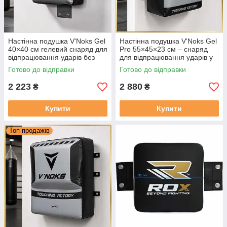
Настінна подушка V'Noks Gel
Настінна подушка V'Noks Gel
40×40 см гелевий снаряд для
Pro 55×45×23 см – снаряд
відпрацювання ударів без
для відпрацювання ударів у
рукавичок
боксерських тренуваннях
Готово до відправки
Готово до відправки
2 223
2 880
₴
₴
Купити
Купити
Топ продажів