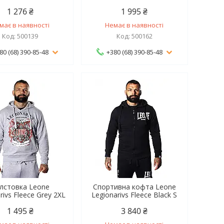
1 276 ₴
1 995 ₴
має в наявності
Немає в наявності
500139
500162
80 (68) 390-85-48
+380 (68) 390-85-48
лстовка Leone
Спортивна кофта Leone
rivs Fleece Grey 2XL
Legionarivs Fleece Black S
1 495 ₴
3 840 ₴