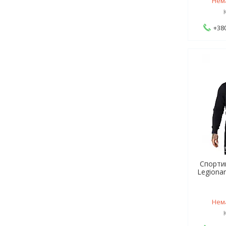
Нем
+380
Спорти
Legionar
Нем