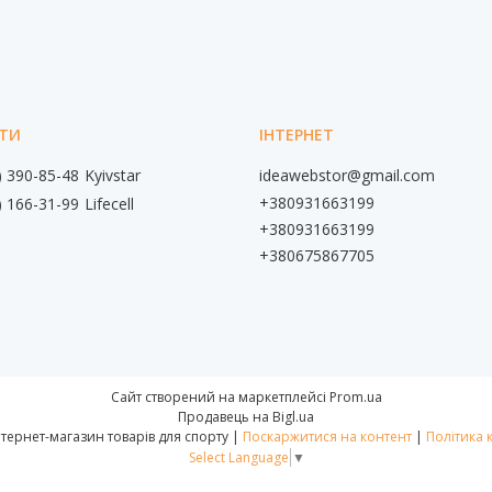
) 390-85-48
Kyivstar
ideawebstor@gmail.com
+380931663199
) 166-31-99
Lifecell
+380931663199
+380675867705
Сайт створений на маркетплейсі
Prom.ua
Продавець на Bigl.ua
📌IdeaWebStor інтернет-магазин товарів для спорту |
Поскаржитися на контент
|
Політика 
Select Language
▼