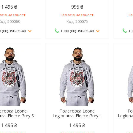
1 495 ₴
995 ₴
ає в наявності
Немає в наявності
Не
500063
500075
 (68) 390-85-48
+380 (68) 390-85-48
+3
стовка Leone
Толстовка Leone
То
rivs Fleece Grey S
Legionarivs Fleece Grey L
Legiona
1 495 ₴
1 495 ₴