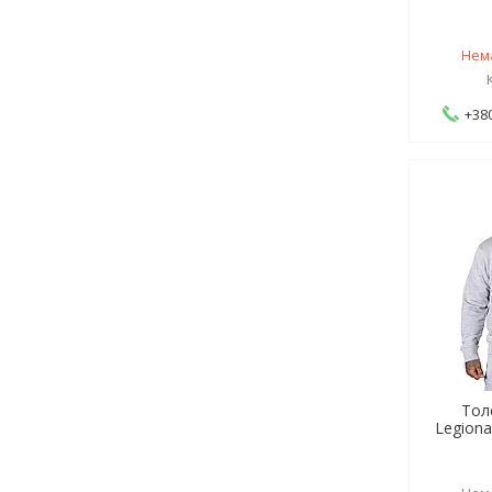
Нем
+380
Тол
Legiona