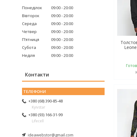
Понеділок
09:00
20:00
Вівторок
09:00
20:00
Середа
09:00
20:00
Четвер
09:00
20:00
Пʼятниця
09:00
20:00
Толсто
Leone
Субота
09:00
20:00
Неділя
09:00
20:00
Готов
Контакти
+380 (68) 390-85-48
Kyivstar
+380 (93) 166-31-99
Lifecell
ideawebstor@gmail.com