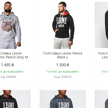
стовка Leone
Толстовка Leone Fleece
Толст
rivs Fleece Grey M
Black L
Leo
1 495 ₴
1 500 ₴
о до відправки
Готово до відправки
Гот
500063
500074