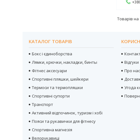
+380
КАТАЛОГ ТОВАРІВ
КОРИСН
Бокс і єдиноборства
Контак
Лямки, крючки, накладки, бинты
Відгуки
Фітнес аксесуари
Про на
Спортивні пляшки, шейкери
Достав
Термоси та термопляшки
Угода 
Спортивні супорти
Поверн
Транспорт
Активний відпочинок, туризм і хобі
Пояси та рукавички для фітнесу
Спортивна магнезія
Велорукавиці