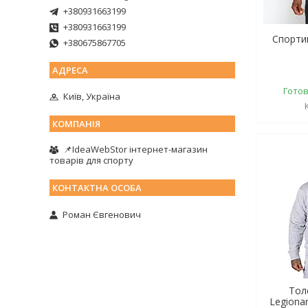
+380931663199
+380931663199
Спорти
+380675867705
Готов
Київ, Україна
📌IdeaWebStor інтернет-магазин
товарів для спорту
Роман Євгенович
Тол
Legionar