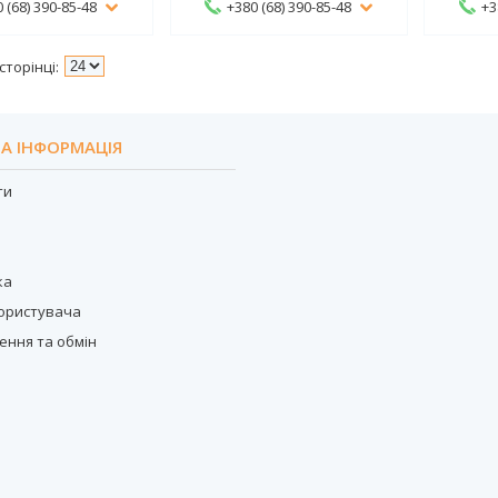
 (68) 390-85-48
+380 (68) 390-85-48
+3
А ІНФОРМАЦІЯ
ти
с
ка
користувача
ення та обмін