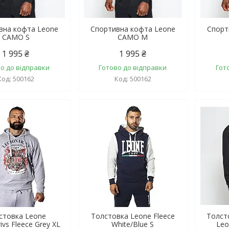
вна кофта Leone
Спортивна кофта Leone
Спорт
CAMO S
CAMO M
1 995 ₴
1 995 ₴
о до відправки
Готово до відправки
Гот
500162
500162
стовка Leone
Толстовка Leone Fleece
Толст
ivs Fleece Grey XL
White/Blue S
Leo