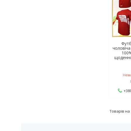
Футб
чоловіча
100%
щоденно
Нем
+380