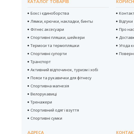
КАТАЛОГ ТОВАРІВ
КОРИСН
Бокс і єдиноборства
Контак
Лямки, крючки, накладки, бинты
Відгуки
Фітнес аксесуари
Про на
Спортивні пляшки, шейкери
Достав
Термоси та термопляшки
Угода 
Спортивні супорти
Поверн
Транспорт
Активний відпочинок, туризм і хобі
Пояси та рукавички для фітнесу
Спортивна магнезія
Велорукавиці
Тренажери
Спортивний одяг і взуття
Спортивні сумки