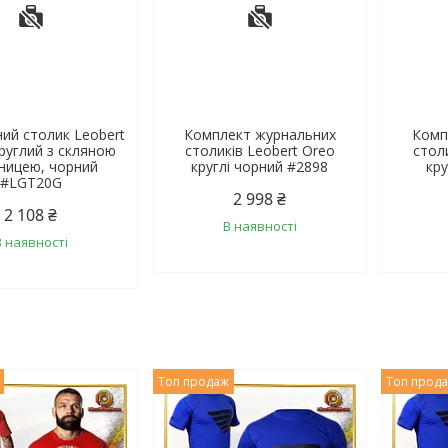
ий столик Leobert
Комплект журнальних
Комп
руглий з скляною
столиків Leobert Oreo
стол
ьницею, чорний
круглі чорний #2898
кру
#LGT20G
2 998 ₴
2 108 ₴
В наявності
В наявності
Топ продаж
Топ прод