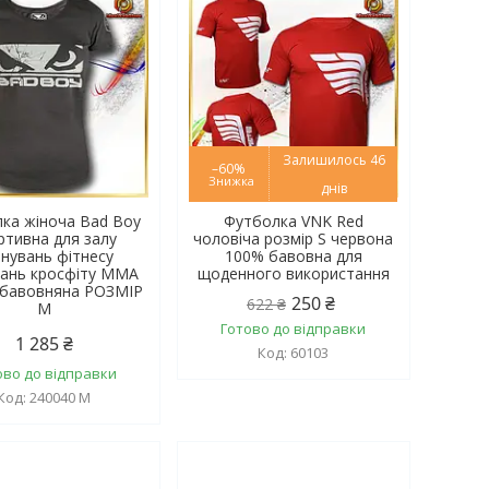
Залишилось 46
–60%
днів
ка жіноча Bad Boy
Футболка VNK Red
ртивна для залу
чоловіча розмір S червона
нувань фітнесу
100% бавовна для
вань кросфіту MMA
щоденного використання
 бавовняна РОЗМІР
250 ₴
622 ₴
M
Готово до відправки
1 285 ₴
60103
ово до відправки
240040 M