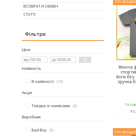
Топ прода
ВОЗВРАТ И ОБМЕН
СТАТТІ
Фільтри
Ціна
Жіноча 
Наявність
спортив
йоги біг
В наявності
15
зручна 
Акція
Готов
Товари зі знижками
3
Виробник
Bad Boy
5
Топ прода