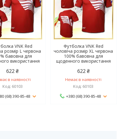
тболка VNK Red
Футболка VNK Red
ча розмір L червона
чоловіча розмір XL червона
0% бавовна для
100% бавовна для
ного використання
щоденного використання
622 ₴
622 ₴
має в наявності
Немає в наявності
60103
60103
80 (68) 390-85-48
+380 (68) 390-85-48