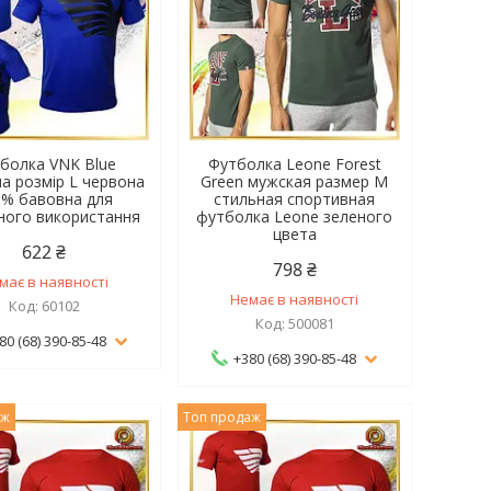
болка VNK Blue
Футболка Leone Forest
ча розмір L червона
Green мужская размер M
0% бавовна для
стильная спортивная
ного використання
футболка Leone зеленого
цвета
622 ₴
798 ₴
має в наявності
Немає в наявності
60102
500081
80 (68) 390-85-48
+380 (68) 390-85-48
аж
Топ продаж