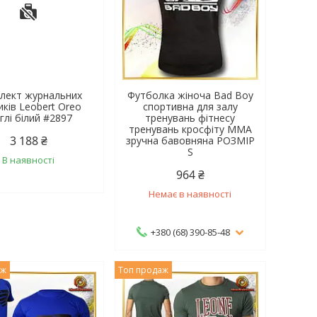
лект журнальних
Футболка жіноча Bad Boy
иків Leobert Oreo
спортивна для залу
глі білий #2897
тренувань фітнесу
тренувань кросфіту MMA
3 188 ₴
зручна бавовняна РОЗМІР
S
В наявності
964 ₴
Немає в наявності
+380 (68) 390-85-48
аж
Топ продаж