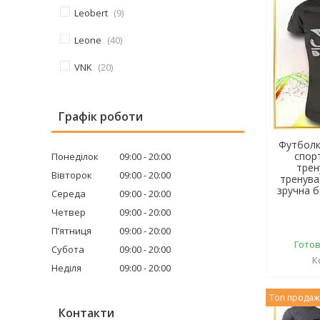
Leobert
9
Leone
40
VNK
20
Графік роботи
Футболк
спор
Понеділок
09:00
20:00
трен
Вівторок
09:00
20:00
тренува
зручна 
Середа
09:00
20:00
Четвер
09:00
20:00
Пʼятниця
09:00
20:00
Готов
Субота
09:00
20:00
Неділя
09:00
20:00
Топ прода
Контакти