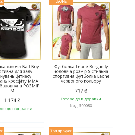
аж
LEONE
ка жіноча Bad Boy
Футболка Leone Burgundy
ртивна для залу
чоловіча розмір S стильна
нувань фітнесу
спортивна футболка Leone
вань кросфіту MMA
червоного кольору
 бавовняна РОЗМІР
717 ₴
M
Готово до відправки
1 174 ₴
500080
ово до відправки
аж
Топ продаж