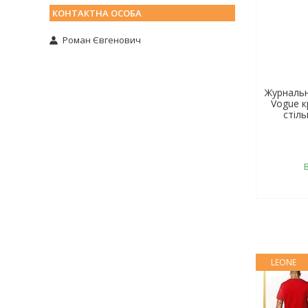
Роман Євгенович
Журнальн
Vogue к
стіл
LEONE