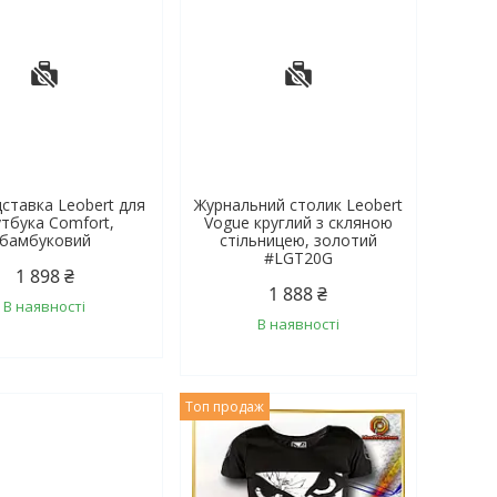
дставка Leobert для
Журнальний столик Leobert
тбука Comfort,
Vogue круглий з скляною
бамбуковий
стільницею, золотий
#LGT20G
1 898 ₴
1 888 ₴
В наявності
В наявності
Топ продаж