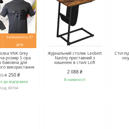
Залишилось 37
днів
олка VNK Grey
Журнальний столик Leobert
Стіл-пі
ча розмір S сіра
Nastriy приставний з
ноу
 бавовна для
кишенею в стилі Loft
го використання
2 088 ₴
250 ₴
22 ₴
В наявності
о до відправки
60104