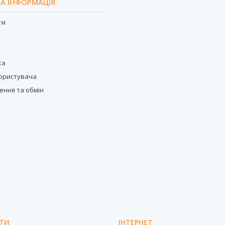
А ІНФОРМАЦІЯ
ти
с
ка
користувача
ення та обмін