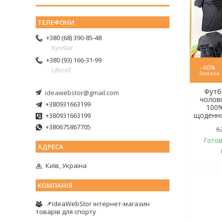
+380 (68) 390-85-48
Kyivstar
+380 (93) 166-31-99
–60%
Lifecell
Футб
ideawebstor@gmail.com
чолові
+380931663199
100%
щоденно
+380931663199
+380675867705
6
Готов
Київ, Україна
📌IdeaWebStor інтернет-магазин
товарів для спорту