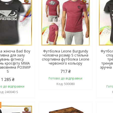
а жіноча Bad Boy
Футболка Leone Burgundy
Футбол
тивна для залу
чоловіча розмір S стильна
спо
увань фітнесу
спортивна футболка Leone
тре
нь кросфіту MMA
червоного кольору
трену
бавовняна РОЗМІР
зручна
717 ₴
S
Готово до відправки
1 285 ₴
500080
о до відправки
Гот
240040 S
ж