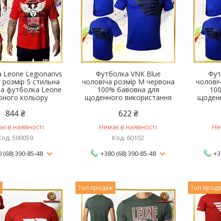
 Leone Legionarivs
Футболка VNK Blue
Фут
 розмір S стильна
чоловіча розмір M червона
чолові
а футболка Leone
100% бавовна для
10
оного кольору
щоденного використання
щоден
844 ₴
622 ₴
ає в наявності
Немає в наявності
Не
500059
60102
 (68) 390-85-48
+380 (68) 390-85-48
+3
ж
Топ продаж
Топ прод