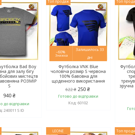
ж
Топ продаж
Топ прод
Залишилось 33
–60%
дні
футболка Bad Boy
Футболка VNK Blue
Футбол
на для залу бігу
чоловіча розмір S червона
спо
у бойових мистецтв
100% бавовна для
тре
бавовняна РОЗМІР
щоденного використання
трену
S
зручна
250 ₴
622 ₴
940 ₴
Готово до відправки
60102
о до відправки
Гот
240011 S ID
ж
LEONE
Топ прод