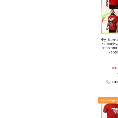
Футболка
чоловіча
спортивн
черв
Нем
+380
Топ прода