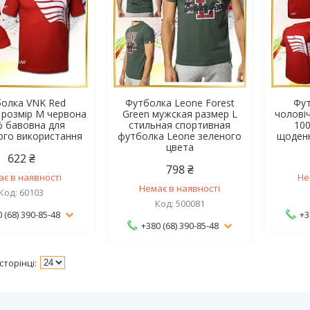
олка VNK Red
Футболка Leone Forest
Фу
 розмір M червона
Green мужская размер L
чолові
 бавовна для
стильная спортивная
10
го використання
футболка Leone зеленого
щоден
цвета
622 ₴
798 ₴
ає в наявності
Не
Немає в наявності
60103
500081
 (68) 390-85-48
+3
+380 (68) 390-85-48