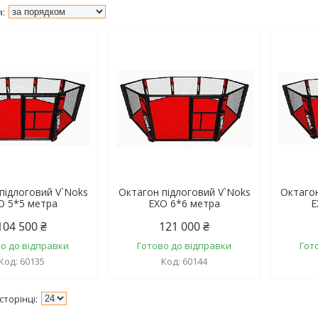
підлоговий V`Noks
Октагон підлоговий V`Noks
Октагон
O 5*5 метра
EXO 6*6 метра
E
104 500 ₴
121 000 ₴
о до відправки
Готово до відправки
Гот
60135
60144