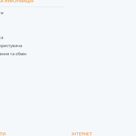
А ІНФОРМАЦІЯ
ти
с
ка
користувача
ення та обмін