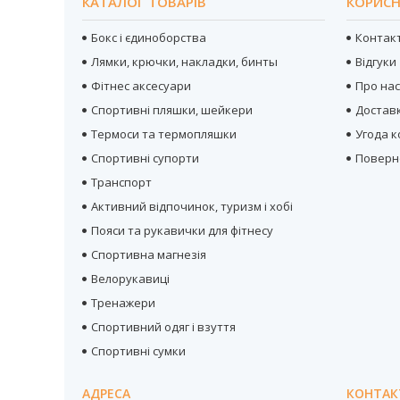
КАТАЛОГ ТОВАРІВ
КОРИСН
Бокс і єдиноборства
Контак
Лямки, крючки, накладки, бинты
Відгуки
Фітнес аксесуари
Про на
Спортивні пляшки, шейкери
Достав
Термоси та термопляшки
Угода 
Спортивні супорти
Поверн
Транспорт
Активний відпочинок, туризм і хобі
Пояси та рукавички для фітнесу
Спортивна магнезія
Велорукавиці
Тренажери
Спортивний одяг і взуття
Спортивні сумки