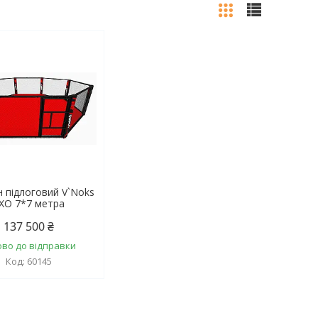
 підлоговий V`Noks
XO 7*7 метра
137 500 ₴
ово до відправки
60145