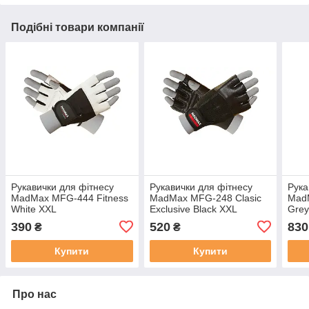
Подібні товари компанії
Рукавички для фітнесу
Рукавички для фітнесу
Рука
MadMax MFG-444 Fitness
MadMax MFG-248 Clasic
Mad
White XXL
Exclusive Black XXL
Grey
390
520
830
₴
₴
Купити
Купити
Про нас