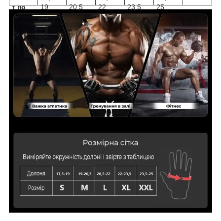
т по
19
20,5
22
23,5
25
кисті