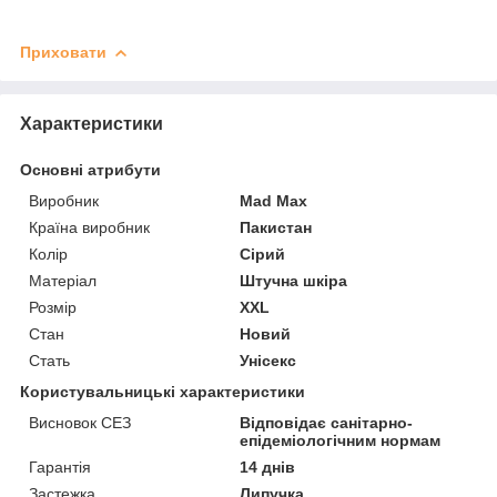
Приховати
Характеристики
Основні атрибути
Виробник
Mad Max
Країна виробник
Пакистан
Колір
Сірий
Матеріал
Штучна шкіра
Розмір
XXL
Стан
Новий
Стать
Унісекс
Користувальницькі характеристики
Висновок СЕЗ
Відповідає санітарно-
епідеміологічним нормам
Гарантія
14 днів
Застежка
Липучка