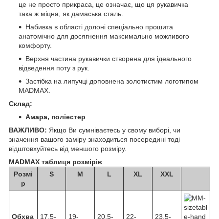
це не просто прикраса, це означає, що ця рукавичка
така ж міцна, як дамаська сталь.
Набивка в області долоні спеціально прошита
анатомічно для досягнення максимально можливого
комфорту.
Верхня частина рукавички створена для ідеального
відведення поту з рук.
Застібка на липучці доповнена золотистим логотипом
MADMAX.
Склад:
Амара, поліестер
ВАЖЛИВО:
Якщо Ви сумніваєтесь у свому виборі, чи
значення вашого заміру знаходиться посередині тоді
відштовхуйтесь від меншого розміру.
MADMAX таблиця розмірів
Розмі
S
M
L
XL
XXL
р
Обхва
17,5-
19-
20,5-
22-
23,5-